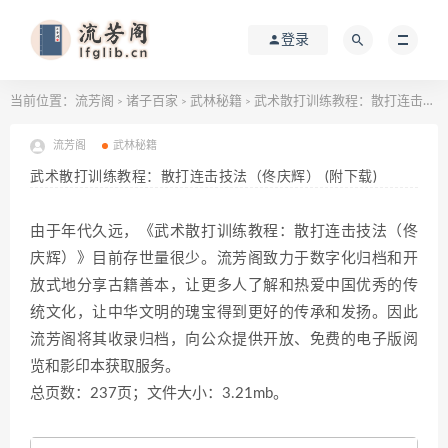
登录
当前位置：
流芳阁
诸子百家
武林秘籍
武术散打训练教程：散打连击技法（佟庆辉） (附下载)
>
>
>
流芳阁
武林秘籍
武术散打训练教程：散打连击技法（佟庆辉） (附下载)
由于年代久远，《武术散打训练教程：散打连击技法（佟
庆辉）》目前存世量很少。流芳阁致力于数字化归档和开
放式地分享古籍善本，让更多人了解和热爱中国优秀的传
统文化，让中华文明的瑰宝得到更好的传承和发扬。因此
流芳阁将其收录归档，向公众提供开放、免费的电子版阅
览和影印本获取服务。
总页数：237页；文件大小：3.21mb。