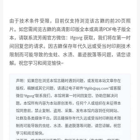
由于技术条件受限，目前仅支持浏览该古籍的前20页照
片。如您需阅览古籍的高清影印版全本或高清PDF电子版全
本，请联系流芳阁官方微信：lfgorg 获取，我们将在第一时
间回复您的请求。因古籍保存年代久远或受当时印刷技术
限制而可能导致的虫蛀、水渍、墨迹脱落等问题，请您谅
解。祝您学习和阅览愉快~
声明：如果您在浏览本馆古籍时遇到问题，或发现本站文章存在
版权、稿酬或其它问题，请通过电子邮件“lfglib@qq.com”或客服
微信“lfgorg”联系我们，本馆将第一时间回复您、协助您解决问
题。本馆所有内容为本站原创发布，任何个人或组织在未征得本
馆同意前，禁止复制、盗用、采集、发布本馆内容到任何网站、
社群及各类媒体平台。因古籍保存年代久远或受当时印刷技术限
制而可能导致的虫蛀、水渍、墨迹脱落等问题，请您谅解。祝您
学习和阅览愉快。
数研咨询
书云
研报之家
AI应用导航
研报之家