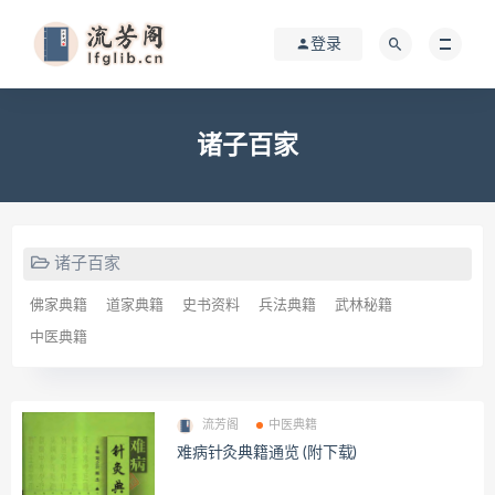
登录
诸子百家
诸子百家
佛家典籍
道家典籍
史书资料
兵法典籍
武林秘籍
中医典籍
流芳阁
中医典籍
难病针灸典籍通览 (附下载)