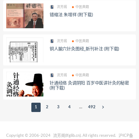
流芳阁
中医典籍
错缩法 朱增祥 (附下载)
流芳阁
中医典籍
铜人腧穴针灸图经_新刊补注 (附下载)
流芳阁
中医典籍
针通经络 灸调阴阳 百岁中医讲针灸的秘密
(附下载)
1
2
3
4
…
492
Copyright © 2006-2024
流芳阁(lfglib.cn)
. All rights reserved.
沪ICP备