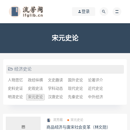
登录
宋元史论
经济史论
人物思忆
政经纵横
文史趣读
国外史论
论著评介
史料史证
史观史法
学科动态
现代史论
近代史论
明清史论
宋元史论
汉唐史论
先秦史论
中外经济
流芳阁
宋元史论
商品经济与唐宋社会变革（林文勋）