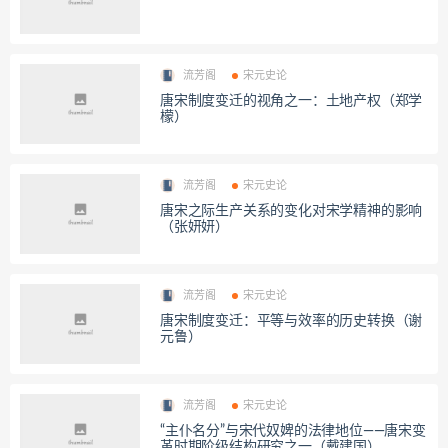
流芳阁
宋元史论
唐宋制度变迁的视角之一：土地产权（郑学
檬）
流芳阁
宋元史论
唐宋之际生产关系的变化对宋学精神的影响
（张妍妍）
流芳阁
宋元史论
唐宋制度变迁：平等与效率的历史转换（谢
元鲁）
流芳阁
宋元史论
“主仆名分”与宋代奴婢的法律地位——唐宋变
革时期阶级结构研究之一（戴建国）