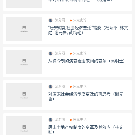
流芳阁
宋元史论
“唐宋时期社会经济变迁”笔谈（杨际平, 林文
勋, 谢元鲁, 黄纯艳）
流芳阁
宋元史论
从律令制的演变看唐宋间的变革（高明士）
流芳阁
宋元史论
对唐宋社会经济制度变迁的再思考（谢元
鲁）
流芳阁
宋元史论
唐宋土地产权制度的变革及其效应（林文
勋）