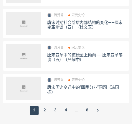
流芳阁
宋元史论
唐宋时期社会阶层内部结构的变化——唐宋
变革笔谈（四）（杜文玉）
流芳阁
宋元史论
唐宋变革中的道德至上倾向——唐宋变革笔
谈（五）（严耀中）
流芳阁
宋元史论
唐宋历史变迁中的“四民分业”问题（冻国
栋）
1
2
3
4
…
8