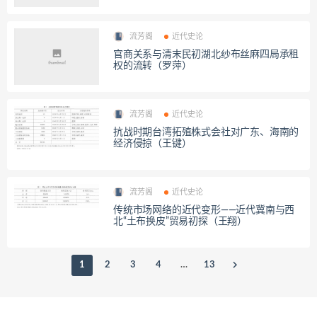
流芳阁
近代史论
官商关系与清末民初湖北纱布丝麻四局承租
权的流转（罗萍）
流芳阁
近代史论
抗战时期台湾拓殖株式会社对广东、海南的
经济侵掠（王键）
流芳阁
近代史论
传统市场网络的近代变形——近代冀南与西
北“土布换皮”贸易初探（王翔）
1
2
3
4
…
13