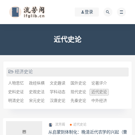
登录
近代史论
经济史论
人物思忆
政经纵横
文史趣读
国外史论
论著评介
史料史证
史观史法
学科动态
现代史论
近代史论
明清史论
宋元史论
汉唐史论
先秦史论
中外经济
流芳阁
近代史论
从启蒙到体制化：晚清近代农学的兴起（曹