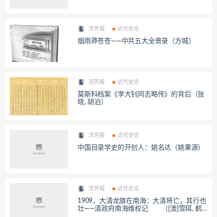
流芳阁
近代史论
烟雨莽苍苍——中共五大全景录（方城）
流芳阁
近代史论
莫斯科档案《李大钊同志略传》的背后（张
晓, 胡泊）
流芳阁
近代史论
中国目录学史的开创人：姚名达（姚果源）
流芳阁
近代史论
1909，大清龙旗在南海：大清将亡，其行也
壮——清政府南海维权记 （[澳]雪珥, 鹤
龄）