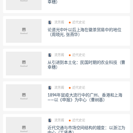
幸穗）
流芳阁
近代史论
论道光中叶以后上海在徽茶贸易中的地位
（周晓光, 张燕华）
流芳阁
近代史论
从引进到本土化：民国时期的农业科技（曹
幸穗）
流芳阁
近代史论
1894年鼠疫大流行中的广州、香港和上海
——以《申报》为中心（曹树基）
流芳阁
近代史论
近代交通与市场空间结构的嬗变：以浙江为
中心（丁贤勇）