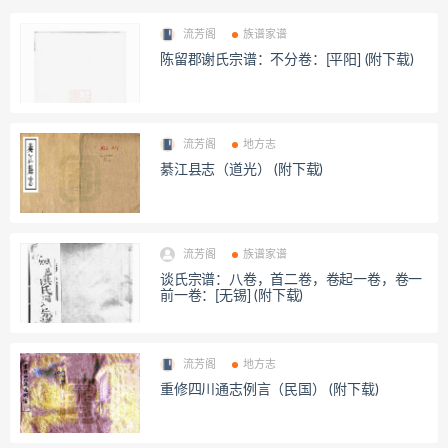
流芳阁
族谱家谱
陈留郡谢氏宗谱：不分卷：[平阳] (附下载)
流芳阁
地方志
綦江县志（道光） (附下载)
流芳阁
族谱家谱
谈氏宗谱：八卷，首二卷，卷起一卷，卷一
前一卷：[无锡] (附下载)
流芳阁
地方志
重修四川通志例言（民国） (附下载)