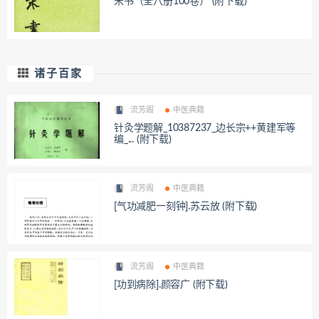
宋书（全八册100卷） (附下载)
诸子百家
流芳阁
中医典籍
针灸学题解_10387237_边长宗++黄建军等
编_... (附下载)
流芳阁
中医典籍
[气功减肥一刻钟].苏云放 (附下载)
流芳阁
中医典籍
[功到病除].颜容广 (附下载)