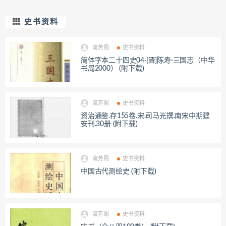
史书资料
流芳阁
史书资料
简体字本二十四史04·[晋]陈寿·三国志（中华
书局2000） (附下载)
流芳阁
史书资料
资治通鉴.存155卷.宋.司马光撰.南宋中期建
安刊.30册 (附下载)
流芳阁
史书资料
中国古代测绘史 (附下载)
流芳阁
史书资料