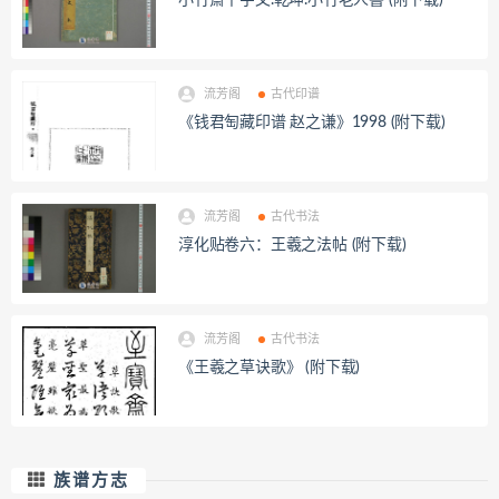
小竹斎千字文.乾坤.小竹老人書 (附下载)
流芳阁
古代印谱
《钱君匋藏印谱 赵之谦》1998 (附下载)
流芳阁
古代书法
淳化贴卷六：王羲之法帖 (附下载)
流芳阁
古代书法
《王羲之草诀歌》 (附下载)
族谱方志