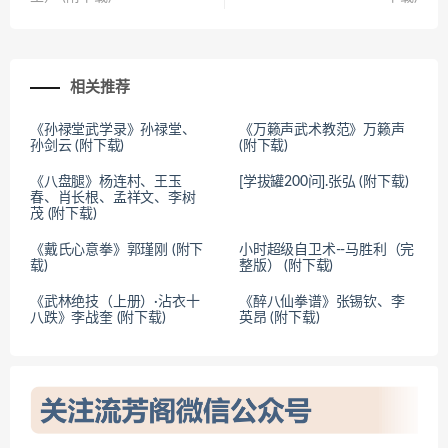
相关推荐
《孙禄堂武学录》孙禄堂、
《万籁声武术教范》万籁声
孙剑云 (附下载)
(附下载)
《八盘腿》杨连村、王玉
[学拔罐200问].张弘 (附下载)
春、肖长根、孟祥文、李树
茂 (附下载)
《戴氏心意拳》郭瑾刚 (附下
小时超级自卫术--马胜利（完
载)
整版） (附下载)
《武林绝技（上册）·沾衣十
《醉八仙拳谱》张锡钦、李
八跌》李战奎 (附下载)
英昂 (附下载)