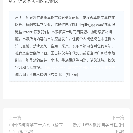
解。祝您学习和阅览愉快~
声明：如果您在浏览本馆古籍时遇到问题，或发现本站文章存在
版权、稿酬或其它问题，请通过电子邮件“lfglib@qq.com”或客服
微信“lfgorg”联系我们，本馆将第一时间回复您、协助您解决问
题。本馆所有内容为本站原创发布，任何个人或组织在未征得本
馆同意前，禁止复制、盗用、采集、发布本馆内容到任何网站、
社群及各类媒体平台。因古籍保存年代久远或受当时印刷技术限
制而可能导致的虫蛀、水渍、墨迹脱落等问题，请您谅解。祝您
学习和阅览愉快。
数研咨询
书云
研报之家
AI应用导航
研报之家
流芳阁
»
搏击术精选（陈青山） (附下载)
上一篇
下一篇
中国传统擒拿三十六式（杨宝
散打.1998.散打自学日程 (附
生） (附下载)
下载)