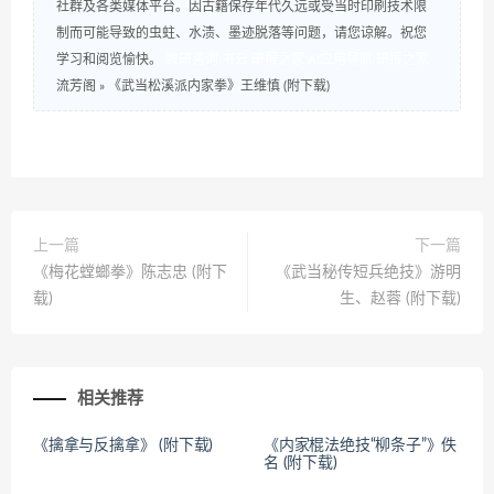
社群及各类媒体平台。因古籍保存年代久远或受当时印刷技术限
制而可能导致的虫蛀、水渍、墨迹脱落等问题，请您谅解。祝您
学习和阅览愉快。
数研咨询
书云
研报之家
AI应用导航
研报之家
流芳阁
»
《武当松溪派内家拳》王维慎 (附下载)
上一篇
下一篇
《梅花螳螂拳》陈志忠 (附下
《武当秘传短兵绝技》游明
载)
生、赵蓉 (附下载)
相关推荐
《擒拿与反擒拿》 (附下载)
《内家棍法绝技“柳条子”》佚
名 (附下载)