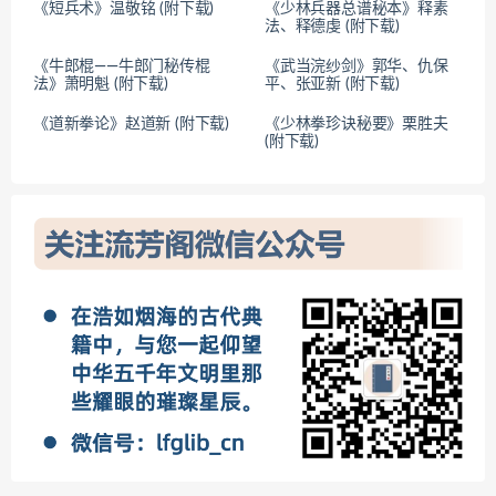
《短兵术》温敬铭 (附下载)
《少林兵器总谱秘本》释素
法、释德虔 (附下载)
《牛郎棍——牛郎门秘传棍
《武当浣纱剑》郭华、仇保
法》萧明魁 (附下载)
平、张亚新 (附下载)
《道新拳论》赵道新 (附下载)
《少林拳珍诀秘要》栗胜夫
(附下载)