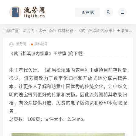
登录
当前位置：
流芳阁
诸子百家
武林秘籍
《武当松溪派内家拳》王维慎 (附下载)
>
>
>
流芳阁
武林秘籍
《武当松溪派内家拳》王维慎 (附下载)
由于年代久远，《武当松溪派内家拳》王维慎目前存世量
很少。流芳阁致力于数字化归档和开放式地分享古籍善
本，让更多人了解和热爱中国优秀的传统文化，让中华文
明的瑰宝得到更好的传承和发扬。因此流芳阁将其收录归
档，向公众提供开放、免费的电子版阅览和影印本获取服
务。
总页数：108页；文件大小：2.54mb。