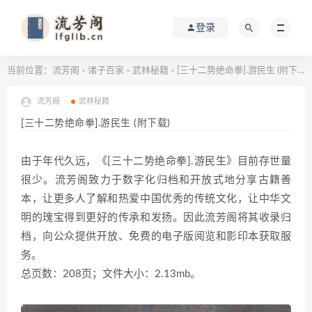
登录
当前位置：
流芳阁
诸子百家
武林秘籍
[三十二势绝命拳].游民生 (附下载)
>
>
>
流芳阁
武林秘籍
[三十二势绝命拳].游民生 (附下载)
由于年代久远，《[三十二势绝命拳].游民生》目前存世量
很少。流芳阁致力于数字化归档和开放式地分享古籍善
本，让更多人了解和热爱中国优秀的传统文化，让中华文
明的瑰宝得到更好的传承和发扬。因此流芳阁将其收录归
档，向公众提供开放、免费的电子版阅览和影印本获取服
务。
总页数：208页；文件大小：2.13mb。