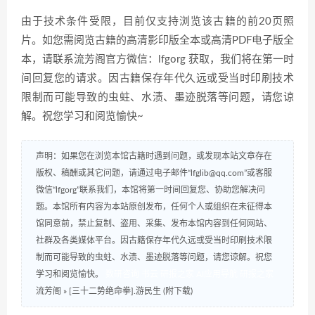
由于技术条件受限，目前仅支持浏览该古籍的前20页照
片。如您需阅览古籍的高清影印版全本或高清PDF电子版全
本，请联系流芳阁官方微信：lfgorg 获取，我们将在第一时
间回复您的请求。因古籍保存年代久远或受当时印刷技术
限制而可能导致的虫蛀、水渍、墨迹脱落等问题，请您谅
解。祝您学习和阅览愉快~
声明：如果您在浏览本馆古籍时遇到问题，或发现本站文章存在
版权、稿酬或其它问题，请通过电子邮件“lfglib@qq.com”或客服
微信“lfgorg”联系我们，本馆将第一时间回复您、协助您解决问
题。本馆所有内容为本站原创发布，任何个人或组织在未征得本
馆同意前，禁止复制、盗用、采集、发布本馆内容到任何网站、
社群及各类媒体平台。因古籍保存年代久远或受当时印刷技术限
制而可能导致的虫蛀、水渍、墨迹脱落等问题，请您谅解。祝您
学习和阅览愉快。
数研咨询
书云
研报之家
AI应用导航
研报之家
流芳阁
»
[三十二势绝命拳].游民生 (附下载)