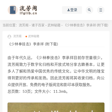
登录
当前位置：
流芳阁
诸子百家
武林秘籍
《少林拳技击》李承祥 (附下载)
>
>
>
流芳阁
武林秘籍
《少林拳技击》李承祥 (附下载)
由于年代久远，《少林拳技击》李承祥目前存世量很少。
流芳阁致力于数字化归档和开放式地分享古籍善本，让更
多人了解和热爱中国优秀的传统文化，让中华文明的瑰宝
得到更好的传承和发扬。因此流芳阁将其收录归档，向公
众提供开放、免费的电子版阅览和影印本获取服务。
总页数：53页；文件大小：11.3mb。