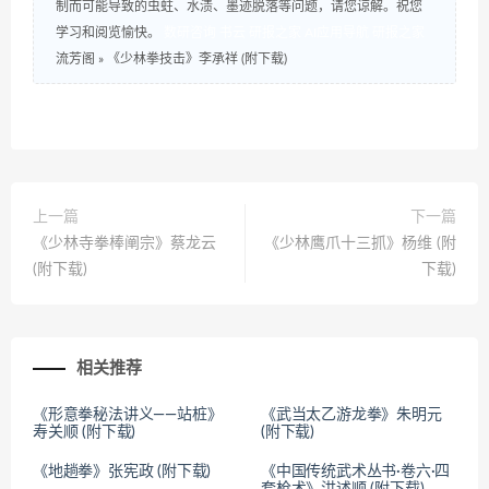
制而可能导致的虫蛀、水渍、墨迹脱落等问题，请您谅解。祝您
学习和阅览愉快。
数研咨询
书云
研报之家
AI应用导航
研报之家
流芳阁
»
《少林拳技击》李承祥 (附下载)
上一篇
下一篇
《少林寺拳棒阐宗》蔡龙云
《少林鹰爪十三抓》杨维 (附
(附下载)
下载)
相关推荐
《形意拳秘法讲义——站桩》
《武当太乙游龙拳》朱明元
寿关顺 (附下载)
(附下载)
《地趟拳》张宪政 (附下载)
《中国传统武术丛书·卷六·四
套枪术》洪述顺 (附下载)