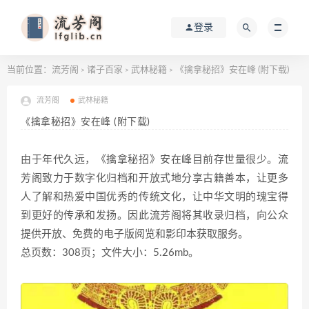
登录
当前位置：
流芳阁
诸子百家
武林秘籍
《擒拿秘招》安在峰 (附下载)
>
>
>
流芳阁
武林秘籍
《擒拿秘招》安在峰 (附下载)
由于年代久远，《擒拿秘招》安在峰目前存世量很少。流
芳阁致力于数字化归档和开放式地分享古籍善本，让更多
人了解和热爱中国优秀的传统文化，让中华文明的瑰宝得
到更好的传承和发扬。因此流芳阁将其收录归档，向公众
提供开放、免费的电子版阅览和影印本获取服务。
总页数：308页；文件大小：5.26mb。