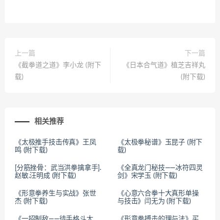
上一篇
下一篇
《截拳道之道》李小龙 (附下
《日本合气道》植芝吉祥丸
载)
(附下载)
相关推荐
《太极推手技击传真》王凤
《太极拳秘谱》玉昆子 (附下
鸣 (附下载)
载)
[分筋挫骨：武当洪拳擒拿手].
《全真龙门秘技——冰符四灵
赵敏.汪明成 (附下载)
剑》宋学玉 (附下载)
《形意拳养生与实战》张世
《心意六合拳十大真形单操
杰 (附下载)
与技击》闫无为 (附下载)
《一招制敌——徒手格斗大
《形意拳搏击的理与法》买