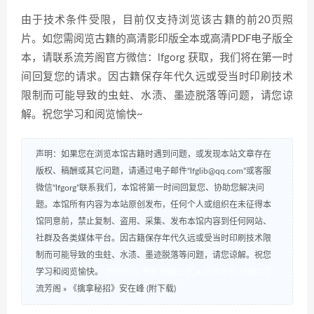
由于技术条件受限，目前仅支持浏览该古籍的前20页照
片。如您需阅览古籍的高清影印版全本或高清PDF电子版全
本，请联系流芳阁官方微信：lfgorg 获取，我们将在第一时
间回复您的请求。因古籍保存年代久远或受当时印刷技术
限制而可能导致的虫蛀、水渍、墨迹脱落等问题，请您谅
解。祝您学习和阅览愉快~
声明：如果您在浏览本馆古籍时遇到问题，或发现本站文章存在
版权、稿酬或其它问题，请通过电子邮件“lfglib@qq.com”或客服
微信“lfgorg”联系我们，本馆将第一时间回复您、协助您解决问
题。本馆所有内容为本站原创发布，任何个人或组织在未征得本
馆同意前，禁止复制、盗用、采集、发布本馆内容到任何网站、
社群及各类媒体平台。因古籍保存年代久远或受当时印刷技术限
制而可能导致的虫蛀、水渍、墨迹脱落等问题，请您谅解。祝您
学习和阅览愉快。
数研咨询
书云
研报之家
AI应用导航
研报之家
流芳阁
»
《擒拿秘招》安在峰 (附下载)