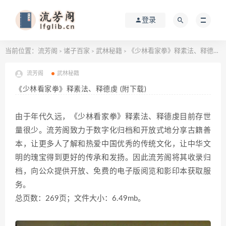
登录
当前位置：
流芳阁
诸子百家
武林秘籍
《少林看家拳》释素法、释德虔 (附下载)
>
>
>
流芳阁
武林秘籍
《少林看家拳》释素法、释德虔 (附下载)
由于年代久远，《少林看家拳》释素法、释德虔目前存世
量很少。流芳阁致力于数字化归档和开放式地分享古籍善
本，让更多人了解和热爱中国优秀的传统文化，让中华文
明的瑰宝得到更好的传承和发扬。因此流芳阁将其收录归
档，向公众提供开放、免费的电子版阅览和影印本获取服
务。
总页数：269页；文件大小：6.49mb。