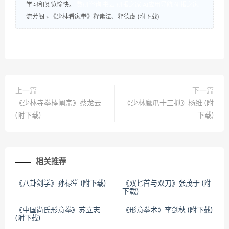
学习和阅览愉快。
数研咨询
书云
研报之家
AI应用导航
研报之家
流芳阁
»
《少林看家拳》释素法、释德虔 (附下载)
上一篇
下一篇
《少林寺拳棒阐宗》蔡龙云
《少林鹰爪十三抓》杨维 (附
(附下载)
下载)
相关推荐
《八卦剑学》孙禄堂 (附下载)
《双匕首与双刀》张茂于 (附
下载)
《中国尚氏形意拳》苏立志
《形意拳术》李剑秋 (附下载)
(附下载)