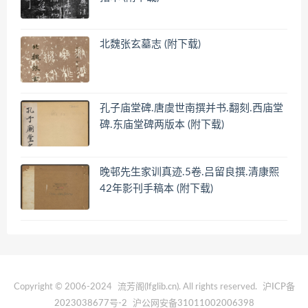
北魏张玄墓志 (附下载)
孔子庙堂碑.唐虞世南撰并书.翻刻.西庙堂
碑.东庙堂碑两版本 (附下载)
晚邨先生家训真迹.5卷.吕留良撰.清康熙
42年影刊手稿本 (附下载)
Copyright © 2006-2024
流芳阁(lfglib.cn)
. All rights reserved.
沪ICP备
2023038677号-2
沪公网安备31011002006398