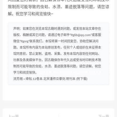
限制而可能导致的虫蛀、水渍、墨迹脱落等问题，请您谅
解。祝您学习和阅览愉快~
声明：如果您在浏览本馆古籍时遇到问题，或发现本站文章存在
版权、稿酬或其它问题，请通过电子邮件“lfglib@qq.com”或客服
微信“lfgorg”联系我们，本馆将第一时间回复您、协助您解决问
题。本馆所有内容为本站原创发布，任何个人或组织在未征得本
馆同意前，禁止复制、盗用、采集、发布本馆内容到任何网站、
社群及各类媒体平台。因古籍保存年代久远或受当时印刷技术限
制而可能导致的虫蛀、水渍、墨迹脱落等问题，请您谅解。祝您
学习和阅览愉快。
数研咨询
书云
研报之家
AI应用导航
研报之家
流芳阁
»
绛帖.12卷本.北宋潘师旦摹刻.明刊本 (附下载)
上一篇
下一篇