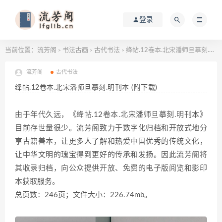
登录
当前位置：
流芳阁
书法古画
古代书法
绛帖.12卷本.北宋潘师旦摹刻.明刊本 (附下载)
>
>
>
流芳阁
古代书法
绛帖.12卷本.北宋潘师旦摹刻.明刊本 (附下载)
由于年代久远，《绛帖.12卷本.北宋潘师旦摹刻.明刊本》
目前存世量很少。流芳阁致力于数字化归档和开放式地分
享古籍善本，让更多人了解和热爱中国优秀的传统文化，
让中华文明的瑰宝得到更好的传承和发扬。因此流芳阁将
其收录归档，向公众提供开放、免费的电子版阅览和影印
本获取服务。
总页数：246页；文件大小：226.74mb。