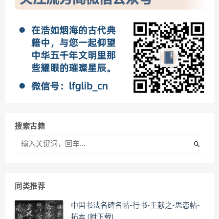
搜索古籍
同类推荐
中国书法名碑名帖-行书-王献之-思恋帖-
拓本 (附下载)