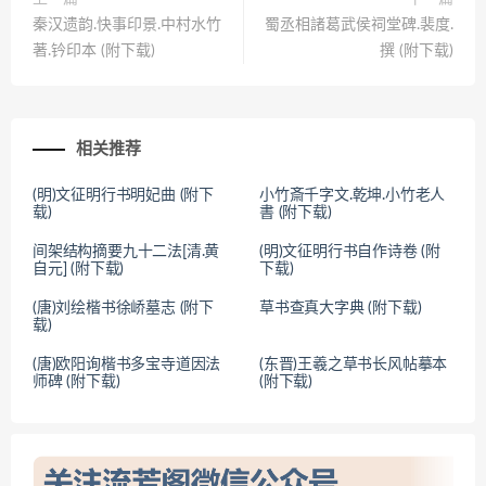
秦汉遗韵.快事印景.中村水竹
蜀丞相諸葛武侯祠堂碑.裴度.
著.钤印本 (附下载)
撰 (附下载)
相关推荐
(明)文征明行书明妃曲 (附下
小竹斎千字文.乾坤.小竹老人
载)
書 (附下载)
间架结构摘要九十二法[清.黄
(明)文征明行书自作诗卷 (附
自元] (附下载)
下载)
(唐)刘绘楷书徐峤墓志 (附下
草书查真大字典 (附下载)
载)
(唐)欧阳询楷书多宝寺道因法
(东晋)王羲之草书长风帖摹本
师碑 (附下载)
(附下载)