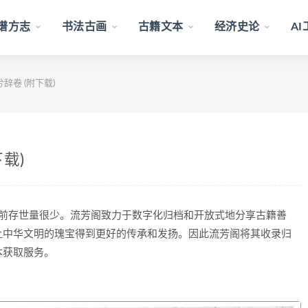
谱方志
书法古画
古籍文本
经济史论
A
辞卷 (附下载)
载)
目前存世量很少。流芳阁致力于数字化归档和开放式地分享古籍善
让中华文明的瑰宝得到更好的传承和发扬。因此流芳阁将其收录归
本获取服务。