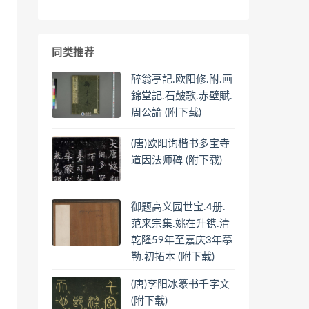
同类推荐
醉翁亭記.欧阳修.附.画
錦堂記.石皷歌.赤壁賦.
周公論 (附下载)
(唐)欧阳询楷书多宝寺
道因法师碑 (附下载)
御题高义园世宝.4册.
范来宗集.姚在升镌.清
乾隆59年至嘉庆3年摹
勒.初拓本 (附下载)
(唐)李阳冰篆书千字文
(附下载)