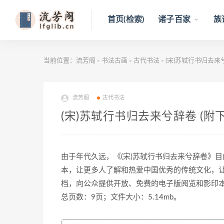
首页(检索)
诸子百家
族
当前位置：
流芳阁
书法古画
古代书法
(宋)苏轼行书归去来兮
>
>
>
流芳阁
古代书法
(宋)苏轼行书归去来兮辞卷 (附下
由于年代久远，《(宋)苏轼行书归去来兮辞卷》
本，让更多人了解和热爱中国优秀的传统文化，
档，向公众提供开放、免费的电子版阅览和影印
总页数：9页；文件大小：5.14mb。