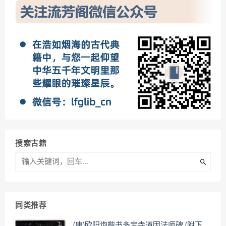
搜索古籍
同类推荐
(唐)欧阳询楷书多宝寺道因法师碑 (附下