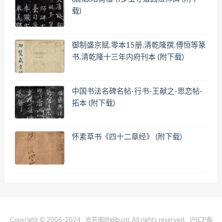
载)
御制盛京赋.零本15册.清乾隆撰.傅恒等篆
书.清乾隆十三年内府刊本 (附下载)
中国书法名碑名帖-行书-王献之-思恋帖-
拓本 (附下载)
怀素草书《四十二章经》 (附下载)
Copyright © 2006-2024
流芳阁(lfglib.cn)
. All rights reserved.
沪ICP备