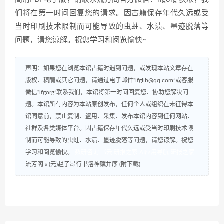
们将在第一时间回复您的请求。因古籍保存年代久远或受
当时印刷技术限制而可能导致的虫蛀、水渍、墨迹脱落等
问题，请您谅解。祝您学习和阅览愉快~
声明：如果您在浏览本馆古籍时遇到问题，或发现本站文章存在
版权、稿酬或其它问题，请通过电子邮件“lfglib@qq.com”或客服
微信“lfgorg”联系我们，本馆将第一时间回复您、协助您解决问
题。本馆所有内容为本站原创发布，任何个人或组织在未征得本
馆同意前，禁止复制、盗用、采集、发布本馆内容到任何网站、
社群及各类媒体平台。因古籍保存年代久远或受当时印刷技术限
制而可能导致的虫蛀、水渍、墨迹脱落等问题，请您谅解。祝您
学习和阅览愉快。
数研咨询
书云
研报之家
AI应用导航
研报之家
流芳阁
»
(元)赵子昂行书洛神赋并序 (附下载)