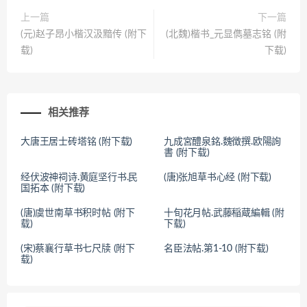
上一篇
下一篇
(元)赵子昂小楷汉汲黯传 (附下
(北魏)楷书_元显儁墓志铭 (附
载)
下载)
相关推荐
大唐王居士砖塔铭 (附下载)
九成宮醴泉銘.魏徴撰.欧陽詢
書 (附下载)
经伏波神祠诗.黄庭坚行书.民
(唐)张旭草书心经 (附下载)
国拓本 (附下载)
(唐)虞世南草书积时帖 (附下
十旬花月帖.武藤稲蔵編輯 (附
载)
下载)
(宋)蔡襄行草书七尺牍 (附下
名臣法帖.第1-10 (附下载)
载)