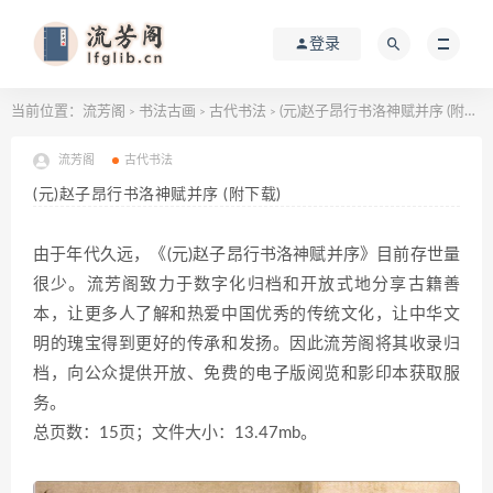
登录
当前位置：
流芳阁
书法古画
古代书法
(元)赵子昂行书洛神赋并序 (附下载)
>
>
>
流芳阁
古代书法
(元)赵子昂行书洛神赋并序 (附下载)
由于年代久远，《(元)赵子昂行书洛神赋并序》目前存世量
很少。流芳阁致力于数字化归档和开放式地分享古籍善
本，让更多人了解和热爱中国优秀的传统文化，让中华文
明的瑰宝得到更好的传承和发扬。因此流芳阁将其收录归
档，向公众提供开放、免费的电子版阅览和影印本获取服
务。
总页数：15页；文件大小：13.47mb。