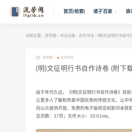
首页(检索)
诸子百家
族
当前位置：
流芳阁
书法古画
古代书法
(明)文征明行书自作诗
>
>
>
流芳阁
古代书法
(明)文征明行书自作诗卷 (附下载
由于年代久远，《(明)文征明行书自作诗卷》目
让更多人了解和热爱中国优秀的传统文化，让中
向公众提供开放、免费的电子版阅览和影印本获
总页数：37页；文件大小：10.01mb。