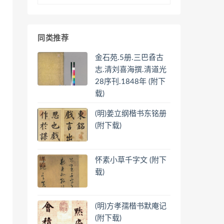
同类推荐
金石苑.5册.三巴孴古
志.清刘喜海撰.清道光
28序刊.1848年 (附下
载)
(明)姜立纲楷书东铭册
(附下载)
怀素小草千字文 (附下
载)
(明)方孝孺楷书默庵记
(附下载)