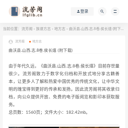
登录
当前位置：
流芳阁
族谱方志
地方志
曲沃县.山西.志.8卷.侯长熺 (附下载)
>
>
>
流芳阁
地方志
曲沃县.山西.志.8卷.侯长熺 (附下载)
由于年代久远，《曲沃县.山西.志.8卷.侯长熺》目前存世量
很少。流芳阁致力于数字化归档和开放式地分享古籍善
本，让更多人了解和热爱中国优秀的传统文化，让中华文
明的瑰宝得到更好的传承和发扬。因此流芳阁将其收录归
档，向公众提供开放、免费的电子版阅览和影印本获取服
务。
总页数：1560页；文件大小：182.42mb。