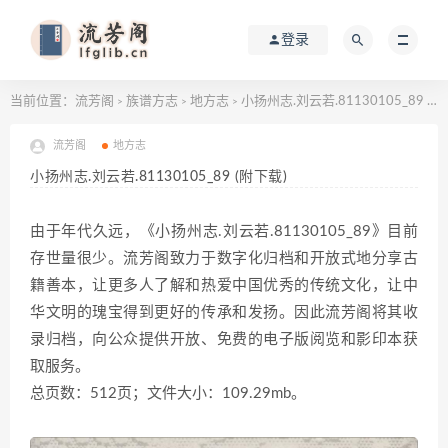
登录
当前位置：
流芳阁
族谱方志
地方志
小扬州志.刘云若.81130105_89 (附下载)
>
>
>
流芳阁
地方志
小扬州志.刘云若.81130105_89 (附下载)
由于年代久远，《小扬州志.刘云若.81130105_89》目前
存世量很少。流芳阁致力于数字化归档和开放式地分享古
籍善本，让更多人了解和热爱中国优秀的传统文化，让中
华文明的瑰宝得到更好的传承和发扬。因此流芳阁将其收
录归档，向公众提供开放、免费的电子版阅览和影印本获
取服务。
总页数：512页；文件大小：109.29mb。