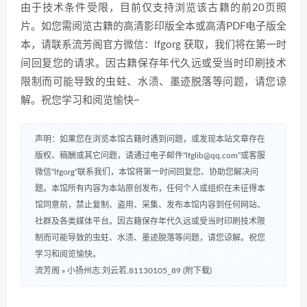
由于技术条件受限，目前仅支持浏览该古籍的前20页照
片。如您需阅览古籍的高清影印版全本或高清PDF电子版全
本，请联系流芳阁官方微信：lfgorg 获取，我们将在第一时
间回复您的请求。因古籍保存年代久远或受当时印刷技术
限制而可能导致的虫蛀、水渍、墨迹脱落等问题，请您谅
解。祝您学习和阅览愉快~
声明：如果您在浏览本馆古籍时遇到问题，或发现本站文章存在
版权、稿酬或其它问题，请通过电子邮件“lfglib@qq.com”或客服
微信“lfgorg”联系我们，本馆将第一时间回复您、协助您解决问
题。本馆所有内容为本站原创发布，任何个人或组织在未征得本
馆同意前，禁止复制、盗用、采集、发布本馆内容到任何网站、
社群及各类媒体平台。因古籍保存年代久远或受当时印刷技术限
制而可能导致的虫蛀、水渍、墨迹脱落等问题，请您谅解。祝您
学习和阅览愉快。
数研咨询
书云
研报之家
AI应用导航
研报之家
流芳阁
»
小扬州志.刘云若.81130105_89 (附下载)