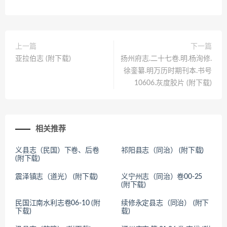
上一篇
下一篇
亚拉伯志 (附下载)
扬州府志.二十七卷.明.杨洵修.
徐銮纂.明万历时期刊本.书号
10606.灰度胶片 (附下载)
相关推荐
义县志（民国）下卷、后卷
祁阳县志（同治） (附下载)
(附下载)
震泽镇志（道光） (附下载)
义宁州志（同治）卷00-25
(附下载)
民国江南水利志卷06-10 (附
续修永定县志（同治） (附下
下载)
载)