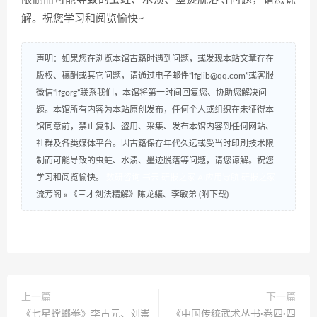
解。祝您学习和阅览愉快~
声明：如果您在浏览本馆古籍时遇到问题，或发现本站文章存在
版权、稿酬或其它问题，请通过电子邮件“lfglib@qq.com”或客服
微信“lfgorg”联系我们，本馆将第一时间回复您、协助您解决问
题。本馆所有内容为本站原创发布，任何个人或组织在未征得本
馆同意前，禁止复制、盗用、采集、发布本馆内容到任何网站、
社群及各类媒体平台。因古籍保存年代久远或受当时印刷技术限
制而可能导致的虫蛀、水渍、墨迹脱落等问题，请您谅解。祝您
学习和阅览愉快。
数研咨询
书云
研报之家
AI应用导航
研报之家
流芳阁
»
《三才剑法精解》陈龙骧、李敏弟 (附下载)
上一篇
下一篇
《七星螳螂拳》李占元、刘崇
《中国传统武术丛书·卷四·四