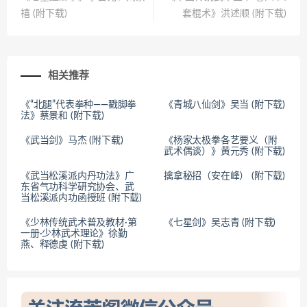
禧 (附下载)
套棍术》洪述顺 (附下载)
相关推荐
《“北腿”代表拳种——戳脚拳
《青城八仙剑》吴当 (附下载)
法》蔡景和 (附下载)
《武当剑》马杰 (附下载)
《杨家太极拳各艺要义（附
武术偶谈）》黄元秀 (附下载)
《武当松溪派内丹功法》广
擒拿秘招（安在峰） (附下载)
东省气功科学研究协会、武
当松溪派内功函授班 (附下载)
《少林传统武术普及教材·第
《七星剑》吴志青 (附下载)
一册·少林武术理论》徐勤
燕、释德虔 (附下载)