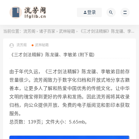
登录
当前位置：
流芳阁
诸子百家
武林秘籍
《三才剑法精解》陈龙骧、李敏弟 (附下载)
>
>
>
流芳阁
武林秘籍
《三才剑法精解》陈龙骧、李敏弟 (附下载)
由于年代久远，《三才剑法精解》陈龙骧、李敏弟目前存
世量很少。流芳阁致力于数字化归档和开放式地分享古籍
善本，让更多人了解和热爱中国优秀的传统文化，让中华
文明的瑰宝得到更好的传承和发扬。因此流芳阁将其收录
归档，向公众提供开放、免费的电子版阅览和影印本获取
服务。
总页数：139页；文件大小：5.65mb。