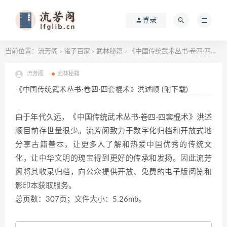
登录
当前位置：
流芳阁
诸子百家
武林秘籍
《中国传统武术丛书·卷四·四套棍术》洪述顺 (附下载)
>
>
>
流芳阁
武林秘籍
《中国传统武术丛书·卷四·四套棍术》洪述顺 (附下载)
由于年代久远，《中国传统武术丛书·卷四·四套棍术》洪述
顺目前存世量很少。流芳阁致力于数字化归档和开放式地
分享古籍善本，让更多人了解和热爱中国优秀的传统文
化，让中华文明的瑰宝得到更好的传承和发扬。因此流芳
阁将其收录归档，向公众提供开放、免费的电子版阅览和
影印本获取服务。
总页数：307页；文件大小：5.26mb。