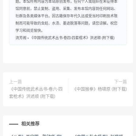
题。本馆所有内容为本站原创发布，任何个人或组织在未征得本
馆同意前，禁止复制、盗用、采集、发布本馆内容到任何网站、
社群及各类媒体平台。因古籍保存年代久远或受当时印刷技术限
制而可能导致的虫蛀、水渍、墨迹脱落等问题，请您谅解。祝您
学习和阅览愉快。
数研咨询
书云
研报之家
AI应用导航
研报之家
流芳阁
»
《中国传统武术丛书·卷四·四套棍术》洪述顺 (附下载)
上一篇
下一篇
《中国传统武术丛书·卷六·四
《中国猴拳》杨啸原 (附下载)
套枪术》洪述顺 (附下载)
相关推荐