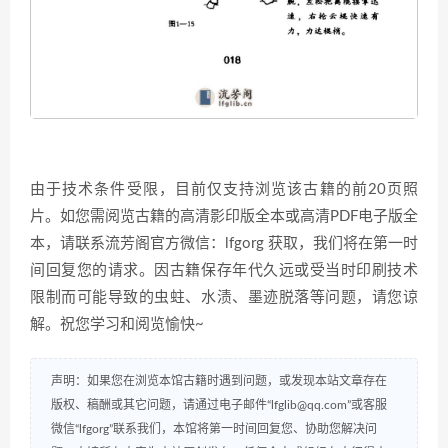
由于技术条件受限，目前仅支持浏览该古籍的前20页照
片。如您需阅览古籍的高清影印版全本或高清PDF电子版全
本，请联系流芳阁官方微信：lfgorg 获取，我们将在第一时
间回复您的请求。因古籍保存年代久远或受当时印刷技术
限制而可能导致的虫蛀、水渍、墨迹脱落等问题，请您谅
解。祝您学习和阅览愉快~
声明：如果您在浏览本馆古籍时遇到问题，或发现本站文章存在
版权、稿酬或其它问题，请通过电子邮件“lfglib@qq.com”或客服
微信“lfgorg”联系我们，本馆将第一时间回复您、协助您解决问