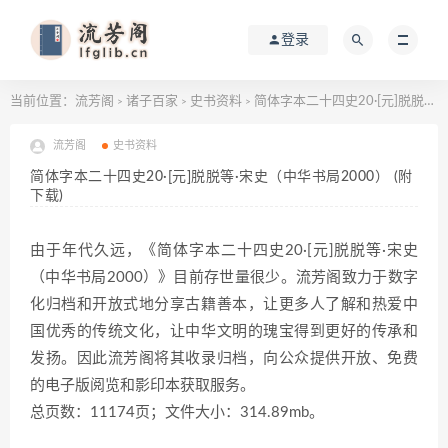
登录
当前位置：
流芳阁
诸子百家
史书资料
简体字本二十四史20·[元]脱脱等·宋史（中华书局2000） (附下载)
>
>
>
流芳阁
史书资料
简体字本二十四史20·[元]脱脱等·宋史（中华书局2000） (附
下载)
由于年代久远，《简体字本二十四史20·[元]脱脱等·宋史
（中华书局2000）》目前存世量很少。流芳阁致力于数字
化归档和开放式地分享古籍善本，让更多人了解和热爱中
国优秀的传统文化，让中华文明的瑰宝得到更好的传承和
发扬。因此流芳阁将其收录归档，向公众提供开放、免费
的电子版阅览和影印本获取服务。
总页数：11174页；文件大小：314.89mb。