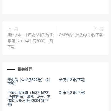
上一篇
下一篇
简体字本二十四史13·[唐]魏征
QM98内气外放功(1) (附下载)
等·隋书（中华书局2000） (附
下载)
相关推荐
清史稿（全48册529卷） (附
新唐书.3 (附下载)
下载)
中国近事报道（1687-1692）
新唐书.2 (附下载)
[法]李明著；郭强、龙云、李
伟译 大象出版社2004 (附下
载)