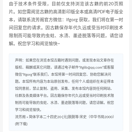
由于技术条件受限，目前仅支持浏览该古籍的前20页照
片。如您需阅览古籍的高清影印版全本或高清PDF电子版全
本，请联系流芳阁官方微信：lfgorg 获取，我们将在第一时
间回复您的请求。因古籍保存年代久远或受当时印刷技术
限制而可能导致的虫蛀、水渍、墨迹脱落等问题，请您谅
解。祝您学习和阅览愉快~
声明：如果您在浏览本馆古籍时遇到问题，或发现本站文章存在
版权、稿酬或其它问题，请通过电子邮件“lfglib@qq.com”或客服
微信“lfgorg”联系我们，本馆将第一时间回复您、协助您解决问
题。本馆所有内容为本站原创发布，任何个人或组织在未征得本
馆同意前，禁止复制、盗用、采集、发布本馆内容到任何网站、
社群及各类媒体平台。因古籍保存年代久远或受当时印刷技术限
制而可能导致的虫蛀、水渍、墨迹脱落等问题，请您谅解。祝您
学习和阅览愉快。
数研咨询
书云
研报之家
AI应用导航
研报之家
流芳阁
»
简体字本二十四史20·[元]脱脱等·宋史（中华书局2000）
(附下载)