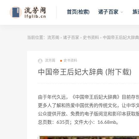
首页(检索)
诸子百家
族
当前位置：
流芳阁
诸子百家
史书资料
中国帝王后妃大辞典 
>
>
>
流芳阁
史书资料
中国帝王后妃大辞典 (附下载)
由于年代久远，《中国帝王后妃大辞典》目前存
更多人了解和热爱中国优秀的传统文化，让中华
公众提供开放、免费的电子版阅览和影印本获取
总页数：635页；文件大小：16.68mb。