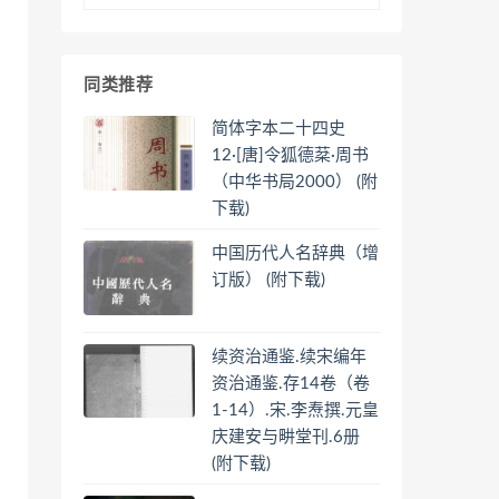
同类推荐
简体字本二十四史
12·[唐]令狐德棻·周书
（中华书局2000） (附
下载)
中国历代人名辞典（增
订版） (附下载)
续资治通鉴.续宋编年
资治通鉴.存14卷（卷
1-14）.宋.李焘撰.元皇
庆建安与畊堂刊.6册
(附下载)