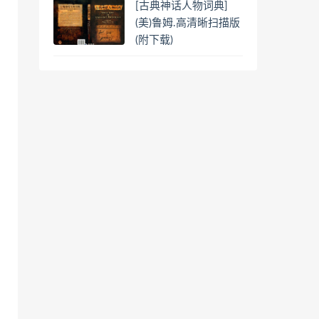
[古典神话人物词典]
(美)鲁姆.高清晰扫描版
(附下载)