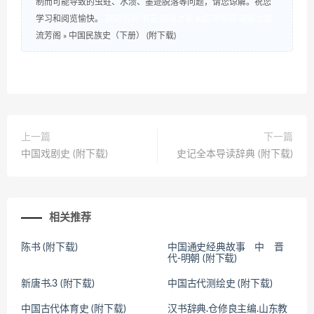
制而可能导致的虫蛀、水渍、墨迹脱落等问题，请您谅解。祝您
学习和阅览愉快。
数研咨询
书云
研报之家
AI应用导航
研报之家
流芳阁
»
中国民族史（下册） (附下载)
上一篇
下一篇
中国戏剧史 (附下载)
史记全本导读辞典 (附下载)
相关推荐
陈书 (附下载)
中国通史经典故事 中 晋
代-明朝 (附下载)
新唐书.3 (附下载)
中国古代测绘史 (附下载)
中国古代体育史 (附下载)
汉书辞典.仓修良主编.山东教