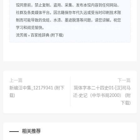
馆同意前，禁止复制、盗用、采集、发布本馆内容到任何网站、
社群及各类媒体平台。因古籍保存年代久远或受当时印刷技术限
制而可能导致的虫蛀、水渍、墨迹脱落等问题，请您谅解。祝您
学习和阅览愉快。
数研咨询
书云
研报之家
AI应用导航
研报之家
流芳阁
»
百家姓辞典 (附下载)
上一篇
下一篇
新编汪中集_12179341 (附下
简体字本二十四史01·[汉]司马
载)
迁·史记（中华书局2000） (附
下载)
相关推荐