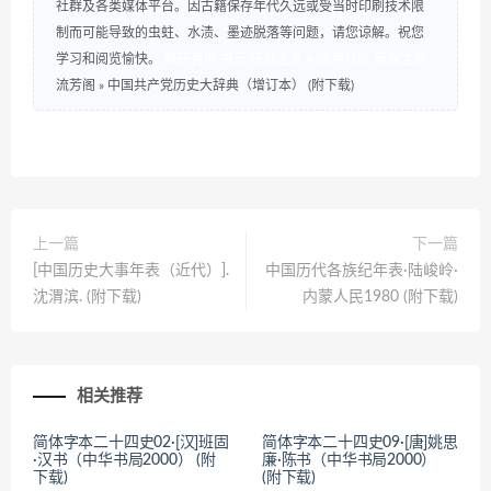
社群及各类媒体平台。因古籍保存年代久远或受当时印刷技术限
制而可能导致的虫蛀、水渍、墨迹脱落等问题，请您谅解。祝您
学习和阅览愉快。
数研咨询
书云
研报之家
AI应用导航
研报之家
流芳阁
»
中国共产党历史大辞典（增订本） (附下载)
上一篇
下一篇
[中国历史大事年表（近代）].
中国历代各族纪年表·陆峻岭·
沈渭滨. (附下载)
内蒙人民1980 (附下载)
相关推荐
简体字本二十四史02·[汉]班固
简体字本二十四史09·[唐]姚思
·汉书（中华书局2000） (附
廉·陈书（中华书局2000）
下载)
(附下载)