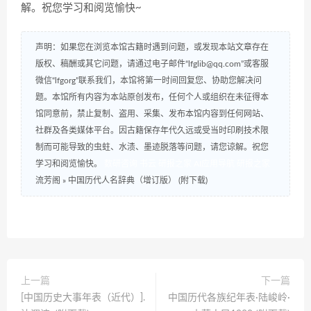
解。祝您学习和阅览愉快~
声明：如果您在浏览本馆古籍时遇到问题，或发现本站文章存在
版权、稿酬或其它问题，请通过电子邮件“lfglib@qq.com”或客服
微信“lfgorg”联系我们，本馆将第一时间回复您、协助您解决问
题。本馆所有内容为本站原创发布，任何个人或组织在未征得本
馆同意前，禁止复制、盗用、采集、发布本馆内容到任何网站、
社群及各类媒体平台。因古籍保存年代久远或受当时印刷技术限
制而可能导致的虫蛀、水渍、墨迹脱落等问题，请您谅解。祝您
学习和阅览愉快。
数研咨询
书云
研报之家
AI应用导航
研报之家
流芳阁
»
中国历代人名辞典（增订版） (附下载)
上一篇
下一篇
[中国历史大事年表（近代）].
中国历代各族纪年表·陆峻岭·