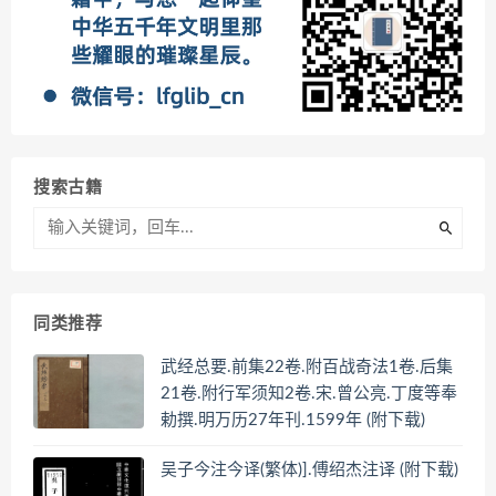
搜索古籍
同类推荐
武经总要.前集22卷.附百战奇法1卷.后集
21卷.附行军须知2卷.宋.曾公亮.丁度等奉
勅撰.明万历27年刊.1599年 (附下载)
吴子今注今译(繁体)].傅绍杰注译 (附下载)