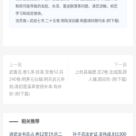
制而可能导致的虫蛀、水渍、墨迹脱落等问题，请您谅解。祝您
学习和阅览愉快。
数研咨询
书云
研报之家
AI应用导航
研报之家
流芳阁
»
武经七书.二十五卷.明陆深旧藏.明嘉靖时期刊本 (附下载)
上一篇
下一篇
武备志.卷1.序.目录.至卷52.共
上杭县福建.志2卷.沈成国.顾
240卷.明茅元仪辑.明天启元年
人骥.郭应阶 (附下载)
刻.清初莲溪草堂修补本.有补
钞 (附下载)
相关推荐
讲武全书兵占.卷12至19.总二
孙子兵法史证.支伟成.811300