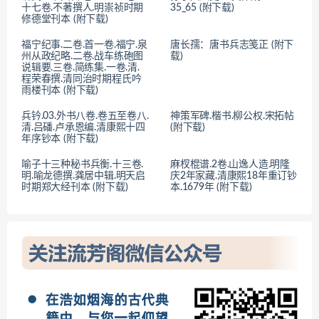
十七卷.不著撰人.明崇祯时期
35_65 (附下载)
修德堂刊本 (附下载)
福宁纪事.二卷.首一卷.福宁.泉
唐长孺：唐书兵志笺正 (附下
州从政纪略.二卷.战车练砲图
载)
说辑要.三卷.简练集.一卷.清.
程荣春撰.清同治时期程氏吟
雨楼刊本 (附下载)
兵钤.03.外书八卷.卷五至卷八.
神策军碑.楷书.柳公权.宋拓帖
清.吕磻.卢承恩编.清康熙十四
(附下载)
年序钞本 (附下载)
喻子十三种秘书兵衡.十三卷.
麻杈棍谱.2卷.山逸人造.明隆
明.喻龙德撰.龚居中辑.明天启
庆2年家藏.清康熙18年重订钞
时期郑大经刊本 (附下载)
本.1679年 (附下载)