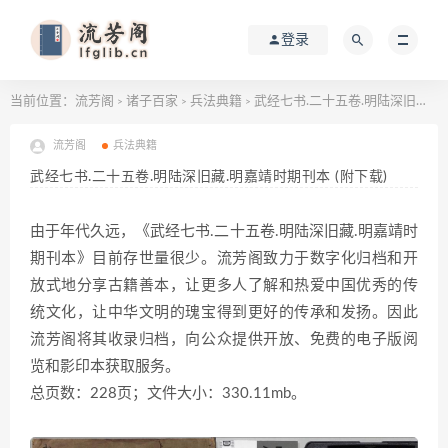
登录
当前位置：
流芳阁
诸子百家
兵法典籍
武经七书.二十五卷.明陆深旧藏.明嘉靖时期刊本 (附下载)
>
>
>
流芳阁
兵法典籍
武经七书.二十五卷.明陆深旧藏.明嘉靖时期刊本 (附下载)
由于年代久远，《武经七书.二十五卷.明陆深旧藏.明嘉靖时
期刊本》目前存世量很少。流芳阁致力于数字化归档和开
放式地分享古籍善本，让更多人了解和热爱中国优秀的传
统文化，让中华文明的瑰宝得到更好的传承和发扬。因此
流芳阁将其收录归档，向公众提供开放、免费的电子版阅
览和影印本获取服务。
总页数：228页；文件大小：330.11mb。