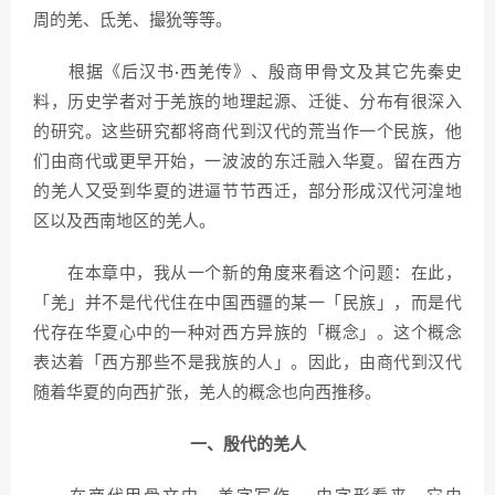
周的羌、氐羌、撮狁等等。
根据《后汉书·西羌传》、殷商甲骨文及其它先秦史
料，历史学者对于羌族的地理起源、迁徙、分布有很深入
的研究。这些研究都将商代到汉代的荒当作一个民族，他
们由商代或更早开始，一波波的东迁融入华夏。留在西方
的羌人又受到华夏的进逼节节西迁，部分形成汉代河湟地
区以及西南地区的羌人。
在本章中，我从一个新的角度来看这个问题：在此，
「羌」并不是代代住在中国西疆的某一「民族」，而是代
代存在华夏心中的一种对西方异族的「概念」。这个概念
表达着「西方那些不是我族的人」。因此，由商代到汉代
随着华夏的向西扩张，羌人的概念也向西推移。
一、殷代的羌人