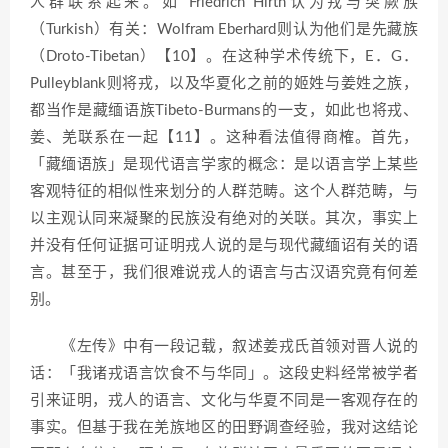
人群联系起来。如 Friedrich Hirth认为戎与突厥族
（Turkish）有关：Wolfram Eberhard则认为他们是先藏族
（Droto-Tibetan）【10】。在这种学术传统下，E．G．
Pulleyblank则将戎，以及华夏化之前的姬姓与姜姓之族，
都当作是藏缅语族Tibeto-Burmans的一支，如此也将戎、
姜、羌联系在一起【11】。这种看法值得商榷。首先，
「藏缅语族」是现代语言学家的概念：是以语言学上某些
客观特征的相似性来划分的人群范畴。这个人群范畴，与
以主观认同来凝聚的民族没有绝对的关联。其次，事实上
并没有任何证据可证明戎人说的是与现代藏缅诏有关的语
言。甚至于，我们很难说戎人的语言与古汉语究竟有何差
别。
《左传》中有一段记载，叙述姜戎氏首领对晋人说的
话：「我诸戎语言饮食不与华同」。这段史料经常被学者
引来证明，戎人的语言、文化与华夏不同是一客观存在的
事实。但基于我在羌族地区的田野调查经验，我对这结论