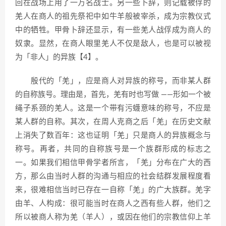
回在战场上用了一万名战士。另一些卜辞，则记载被俘的
羌人在商人的祖先祭祀中如牛羊般被宰杀，成为宗教仪式
中的牺牲。甲骨卜辞还显示，有一些羌人战俘成为商人的
奴隶。显然，在商人眼里羌人不仅是敌人，也是可以被视
为「非人」的异族【4】。
殷代的「羌」，应是商人对异族的称号，而非某人群
的自称族号。理由是，首先，羌有时也写做 ——形如一个被
绳子系颈的羌人。这是一个带有污蠛意味的称号，不应是
某人群的自称。其次，在周人克商之后「羌」在历史文献
上消失了数百年：这也证明「羌」只是商人的异族概念与
称号。再者，共同的自称族号是一个族群形成的标志之
一。如果我们相信甲骨学者所言，「羌」分布在广大的西
方，那么由当时人群的沟通与相应的社会结群发展程度看
来，很难相信当时已存在一自称「羌」的广大族群。羌字
由羊、人构成：很可能当时在商人之西有些人群，他们之
所以被商人称为羌（羊人），或因在他们的宗教信仰上羊