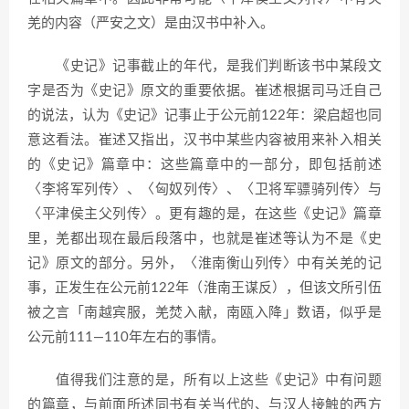
羌的内容（严安之文）是由汉书中补入。
《史记》记事截止的年代，是我们判断该书中某段文
字是否为《史记》原文的重要依据。崔述根据司马迁自己
的说法，认为《史记》记事止于公元前122年：梁启超也同
意这看法。崔述又指出，汉书中某些内容被用来补入相关
的《史记》篇章中：这些篇章中的一部分，即包括前述
〈李将军列传〉、〈匈奴列传〉、〈卫将军骠骑列传〉与
〈平津侯主父列传〉。更有趣的是，在这些《史记》篇章
里，羌都出现在最后段落中，也就是崔述等认为不是《史
记》原文的部分。另外，〈淮南衡山列传〉中有关羌的记
事，正发生在公元前122年（淮南王谋反），但该文所引伍
被之言「南越宾服，羌焚入献，南瓯入降」数语，似乎是
公元前111—110年左右的事情。
值得我们注意的是，所有以上这些《史记》中有问题
的篇章，与前面所述同书有关当代的、与汉人接触的西方