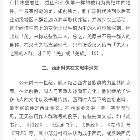
有特殊重要性，或因他们像羊一样的被用为祭祀中的牺
牲。但最有可能的是，如前所言，新石器时代晚期以后农
业边缘地区人群普遍以养羊取代养猪，并减少农业活动，
这个经济生态上的变化让以种植为生的人群印象深刻，因
此以「羌」来称这些牧羊人。总之，羌原来不是一群人的
自称：在汉代之后直到现代，只有接受汉人给与「羌人」
之称的人群，才自称「羌」或「羌族」【5】。
二、西周时羌在文献中消失
公元前十一世纪，周人结合西方各族群的力量共同克
商。在此前后，周人与其盟友逐渐东方化；他们继承了许
多商人的文化以及书写传统。西周时人留下的直接史料，
最丰富的便是西周金文。在西周金文中「羌」字非常罕
见，更无被用作人群称号的例子。有些先秦文献，如《尚
书》、《诗经》、《逸周书》、《易经》、《左传》与
《国语》等，其中部分材料被认为成于西周，或反映西周