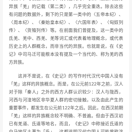
异族「羌」的记载（第二类），几乎完全重迭。除去这些
有问题的数据外，剩下的只是第一类中的〈五帝本纪〉、
〈周本纪〉、〈秦始皇本纪〉、〈六国年表〉、〈匈奴列
传〉、〈货殖列传〉等。在前面我们曾提及，这一类中的
氐羌、羌中、西羌、羌等词汇或代表着地理概念，或代表
历史上的人群概念，而非当代的异族。也就是说，在《史
记》中司马迁可能根本没有提及一个当代的、称为羌的西
方异族。
这并不是说，在《史记》的写作时代汉代中国人没有
「羌」这样的异族概念。而是，在公元前122年之前，汉人
对于除「秦人」之外的西方人群认识较少：汉人与陇西，
河西与河湟地区非华夏人群的密切接触，以及由此产生的
重要事件，都发生在公元前122年之后。因此，在西汉前期
「羌」这样的异族概念较不明确、不普遍。但由于西汉初
已有羌道、氐道等地名，而且，《史记》中称接近氐道的
白马地区土著为「氐」，这都说明汉代中国人可能曾称洮