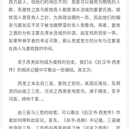
西方敌人，但他们的地位不同：羌是可以被用为牺牲的人
群，而姜姓之族与姬姓周人都是渭水流域的重要氏族。姬
姓周人曾受商人之封，为商政治圈的一员，因此他们的姻
亲与盟友应不至于被当做野蛮的非人类看待。再者，姜姓
之族的分布主要在渭水流域的中游，由宝鸡到西安一带。
如果甲骨学者的考证可靠，那么羌或羌方的分布与位置是
在商人与姜姓族的中间。
至于西羌如何成为姜姓的别支，我们从《后汉书·西羌
传》的相关记载中可看出一些端倪。其文为：
西羌之本出自三苗，姜姓之别也。其国近南岳，及舜
流四凶徙之三危，河关之西南羌地是也。濒于赐支，至乎
河首，绵地千里…。
由三苗与三危的线索，可以看出《后汉书·西羌传》作
者如何得到此结论。首先，《尚书·尧典》中记载，三苗被
放逐到三危。三危即在西羌所居之地（河关之西南），因