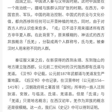
战国之后，中国进入秦与汉帝国时期。这时中国是在
一个政治统一，疆域与族群认同扩张的时期。在西方，中
国官员、军队，中国的政治控制、中国式的农业与文化价
值，都向西栘到任何可以开垦种植的地方。同时，由于对
西方人的认识愈来愈多，「戎」已不适于用来描述所有西
方非华夏人群。在此背景下，原来模糊的、神话式的西方
异族概念「氐羌」，分裂成两个人群称号，氐与羌，被秦
汉时人用来称不同的人群。
秦征服义渠之后，在新获得的西到永靖、东到陇山的
地方建立陇西郡。公元前二世纪时的汉代陇西郡有氐道与
羌道。《汉书》中记载，公元前187年武都道与羌道发生严
重地震。《后汉书》中也记录，在汉景帝时（公元前156—
141年），汉朝政府将土著首领「留何」所率的一族人迁到
狄道、安故，与临洮、氐道、羌道县。但是「氐道」与
「羌道」只是地名概念；在西汉初年，羌作为异族的概念
还是很模糊。这一点，我们从《史记》中可以得到证明。