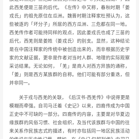
此西羌便是三苗的后代。《左传》中又称，春秋时期「姜
戎氏」的祖先原住在瓜洲。魏晋时期注释家杜预认为，这
些被逐的「坏分子」所居的西方瓜洲、三危都在同一地。
西羌传作者可能持同样的观点，因此姜戎氏也成了三苗的
后代，西羌则是姜姓（姜戎氏）的别支。显然，这种结论
是在中国注释家的传统中被创造出来的，而非根据历史学
家的文献证据，更非是作者对当时人群、地理的实际观察
采访结果。无论如何，「羌」是商人对西方异族的通称，
「姜」则是西方某族群的自称。他们可能有部分重迭，但
并非同一。
关于戎与西羌的关联，《后汉书·西羌传》中说得更是
模糊而牵强。自司马迁着《史记》以来，四裔传成为中国
正史中不可缺的一部分。四裔传的内容，主要是对华夏边
缘族群的风俗习惯、社会组织，及当代该族群与中国的往
来关系作民族志式的描述，有时亦包括同一地区民族活动