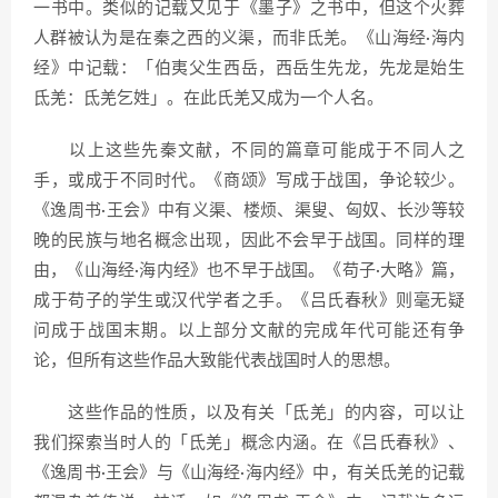
一书中。类似的记载又见于《墨子》之书中，但这个火葬
人群被认为是在秦之西的义渠，而非氐羌。《山海经·海内
经》中记载：「伯夷父生西岳，西岳生先龙，先龙是始生
氐羌：氐羌乞姓」。在此氏羌又成为一个人名。
以上这些先秦文献，不同的篇章可能成于不同人之
手，或成于不同时代。《商颂》写成于战国，争论较少。
《逸周书·王会》中有义渠、楼烦、渠叟、匈奴、长沙等较
晚的民族与地名概念出现，因此不会早于战国。同样的理
由，《山海经·海内经》也不早于战国。《苟子·大略》篇，
成于苟子的学生或汉代学者之手。《吕氏春秋》则毫无疑
问成于战国末期。以上部分文献的完成年代可能还有争
论，但所有这些作品大致能代表战国时人的思想。
这些作品的性质，以及有关「氐羌」的内容，可以让
我们探索当时人的「氐羌」概念内涵。在《吕氏春秋》、
《逸周书·王会》与《山海经·海内经》中，有关氐羌的记载