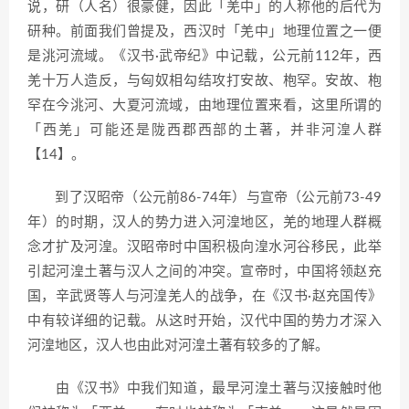
说，研（人名）很豪健，因此「羌中」的人称他的后代为
研种。前面我们曾提及，西汉时「羌中」地理位置之一便
是洮河流域。《汉书·武帝纪》中记载，公元前112年，西
羌十万人造反，与匈奴相勾结攻打安故、枹罕。安故、枹
罕在今洮河、大夏河流域，由地理位置来看，这里所谓的
「西羌」可能还是陇西郡西部的土著，并非河湟人群
【14】。
到了汉昭帝（公元前86-74年）与宣帝（公元前73-49
年）的时期，汉人的势力进入河湟地区，羌的地理人群概
念才扩及河湟。汉昭帝时中国积极向湟水河谷移民，此举
引起河湟土著与汉人之间的冲突。宣帝时，中国将领赵充
国，辛武贤等人与河湟羌人的战争，在《汉书·赵充国传》
中有较详细的记载。从这时开始，汉代中国的势力才深入
河湟地区，汉人也由此对河湟土著有较多的了解。
由《汉书》中我们知道，最早河湟土著与汉接触时他