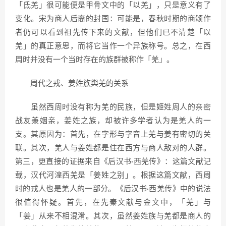
「氐羌」很可能便是甲骨文中的「以羌」，只是意义有了
变化。宋为商人后裔的封国：可能是，春秋时期的商颂作
者仍可以看到祖先传下来的文献，但他们已不清楚「以
羌」的真正意思，而将它当作一个异族称号。总之，在西
周时并没有一个当时存在的族群被称作「羌」。
周代之戎、姜姓族舆羌的关系
虽然西周时没有称为羌的民族，但是姬姓周人的亲密
战友兼姻亲，姜姓之族，却被许多学者认为是羌人的一
支。其原因为：首先，在字形与字音上羌与姜有密切的关
联。其次，羌人与姜姓都是住在西方与商人敌对的人群。
第三，更直接的证据来自《后汉书·西羌传》：这篇文献记
载，汉代河湟西羌是「姜姓之别」。根据这篇文献，西周
时的戎人也是羌人的一部分。《后汉书·西羌传》中的说法
很值得怀疑。首先，在先秦文献与金文中，「羌」与
「姜」从来不相混淆。其次，虽然姜姓族与羌都是商人的