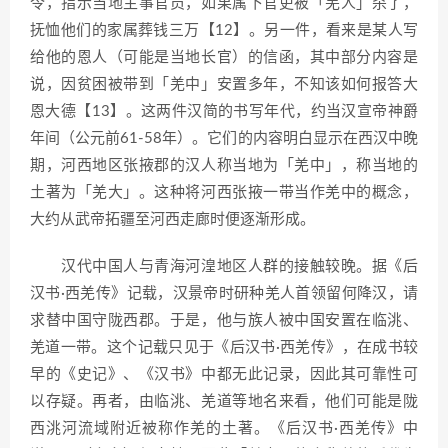
令，指示当地主事官员，如果属下官吏被「羌人」杀了，
抚恤他们的家属葬钱三万【12】。另一件，看来是某人写
给他的恩人（可能是当地长官）的信函，其中部分内容是
说，因贫困被带到「羌中」安置多年，不知该如何报答大
恩大德【13】。这两件汉简的书写年代，约当汉宣帝神爵
年间（公元前61-58年）。它们的内容明白显示在西汉中晚
期，河西地区张掖郡的汉人称当地为「羌中」，称当地的
土著为「羌大」。这种将河西张掖一带当作羌中的概念，
大约从武帝拓疆至河西走廊时便逐渐形成。
汉代中国人与青海河湟地区人群的接触较晚。据《后
汉书·西羌传》记载，汉景帝时研种羌人首领留何降汉，请
求替中国守陇西郡。于是，他与族人被中国安置在临洮、
羌道一带。这个记载只见于《后汉书·西羌传》，在成书较
早的《史记》、《汉书》中都无此记录，因此其可靠性可
以存疑。再者，由临洮、羌道等地名来看，他们可能是陇
西洮河流域附近被称作羌的土著。《后汉书·西羌传》中