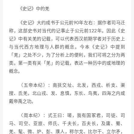
《史记》中的羌
《史记》大约成书于公元前90年左右：据作者司马迁
称，这部史书对当代的记事止于公元前122年。因此《史
记》中有关羌的记载，可以代表西汉前期学者对于历史上
与当代西方地理与人群的概念。今本《史记》中提到
「羌」之处不少，为了分析上的便利，我们可将之分为两
类。第一类有关「羌」的记载，表达一种历中的或地理的
概念。
（五帝本纪）：南抚交址、北发，西戎、析支、渠
搜、氐羌，北山戎、发、息慎，东长、鸟夷，四海之内咸
戴帝禹之功。
〈周本纪〉：式王曰：嗟，我有国冢君，司徒、司
马、司空、亚旅、师氏、千夫长，百夫长，及庸、蜀、
羌、髦、微、炉、彭、濮人，称尔戈、比尔干、立尔矛，