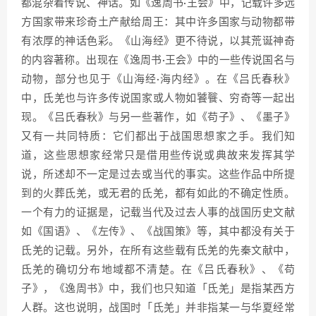
都混杂着传说、神话。如《逸周书·王会》中，记载许多远
方国家带来珍奇土产献给周王：其中许多国家与动物都带
有浓厚的神话色彩。《山海经》更不待说，以其荒诞神奇
的内容著称。出现在《逸周书·王会》中的一些传说国名与
动物，部分也见于《山海经·海内经》。在《吕氏春秋》
中，氐羌也与许多传说国家或人物如饕餮、穷奇等一起出
现。《吕氏春秋》与另一些著作，如《苟子》、《墨子》
又有一共同特质：它们都出于战国思想家之手。我们知
道，这些思想家经常只是借用些传说或典故来发挥其学
说，所述却不一定是过去或当代的事实。这些作品中所提
到的火葬氐羌，或无君的氐羌，都有如此的不确定性质。
一个有力的证据是，记载当代及过去人事的战国历史文献
如《国语》、《左传》、《战国策》等，其中都没有关于
氐羌的记载。另外，在所有这些载有氐羌的先秦文献中，
氐羌的确切分布地域都不清楚。在《吕氏春秋》、《苟
子》，《逸周书》中，我们也只知道「氐羌」是指某西方
人群。这也说明，战国时「氐羌」并非指某一与华夏经常