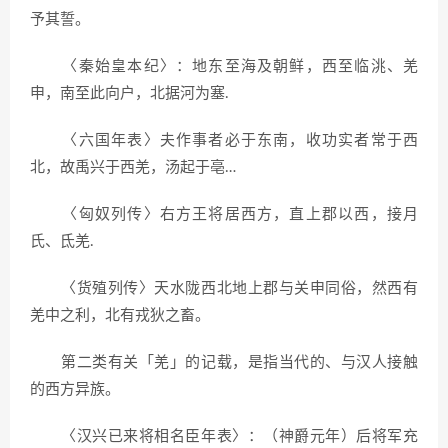
予其誓。
〈秦始皇本纪〉：地东至海及朝鲜，西至临洮、羌
申，南至此向户，北据河为塞.
〈六国年表〉夫作事者必于东南，收功实者常于西
北，故禹兴于西羌，汤起于亳…
〈匈奴列传〉右方王将居西方，直上郡以西，接月
氏、氐羌.
〈货殖列传〉天水陇西北地上郡与关申同俗，然西有
羌中之利，北有戎狄之畜。
第二类有关「羌」的记载，是指当代的、与汉人接触
的西方异族。
〈汉兴已来将相名臣年表〉：（神爵元年）后将军充