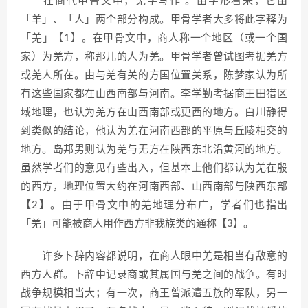
在商代甲骨文中，羌字写作 。由字形看来，它由
「羊」、「人」两个部分构成。甲骨学者大多将此字释为
「羌」【1】。在甲骨文中，商人称一个地区（或一个国
家）为羌方，称那儿的人为羌。甲骨学者曾试图考据羌方
或羌人所在。由与羌有关的方国位置关系，陈梦家认为所
有这些国家都在山西南部与河南。李学勤考据商王田猎区
域地理，也认为羌方在山西南部或更西的地方。白川静得
到类似的结论，他认为羌在河南西部的平原与丘陵相交的
地方。岛邦男则认为羌与无方在陕西东北沿黄河的地方。
虽然学者们的意见有些出入，但基本上他们都认为羌在殷
的西方，地理位置大约在河南西部、山西南部与陕西东部
【2】。由于甲骨文中的羌地理分布广，学者们也指出
「羌」可能被商人用作西方非我族类的通称【3】。
许多卜辞内容都说明，在商人眼中羌是相当有敌意的
西方人群。卜辞中记录商或其属国与羌之间的战争。有时
战争规模相当大；有一次，商王曾派遣五族的军队，另一