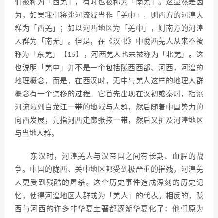
们被称为「西羌」，有时也被称为「南羌」。这显然是因
为，如果我们将洮河流域当作「羌中」，则西方的河湟人
群为「西羌」；如以河西地区为「羌中」，则南方的河湟
人群为「南无」。但是，在《汉书》中陇西羌人从来不被
称为「东羌」【15】，河西羌人也未被称为「北羌」。这
也说明「羌中」并不是一个包括陇西西部、河西，河湟的
地理概念，而是，在西汉时，无中与羌人这样的地理人群
概念有一个漂移的过程。它首先出现在汉初或秦时，指洮
河流域到白龙江一带的地域与人群，然后随着中国势力的
向西发展，先指河西走廊张掖一带，然后又扩及河湟地区
与当地人群。
东汉时，河湟羌人与汉帝国之间有长期、血腥的战
争。中国的陇西、关中地区都受到极严重的摧残，河湟羌
人更受到残酷的屠杀。这个历史事件造成深刻的历史记
忆，使得河湟地区人群成为「羌人」的代表。相反的，陇
西与河西的许多非华夏土著都逐渐华夏化了：他们原为