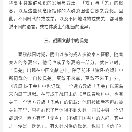
华夏本身族群意识的发展与变迁，「戎」与「羌」的概
念，以及这些概念所指称的人群范围也会随之变化。因
此，不同时代的戎或羌，以及不同地域的戎或羌，都可能
说不同的语言，或在体质上有相当的差异。
三、战国文献中的氐羌
春秋战国时期，陇山以东的戎人多被秦人征服。随着
秦人的华夏化，他们也成了华夏的一部分。就在这时，
「氐羌」出现在中国文献之中。除了前述《诗经·商颂》中
所记载的「自彼氐羌，莫敢不来享，莫敢不来王」外，
《逸周书·王会》中也记载，一个远方异族「氐羌」以鸾鸟
来向周王进献。在写成于战国末的《吕氏春秋》中，也有
关于一个远方异族「氐羌」的记载：他们被掳后不担心被
关进牢里，只担心死了尸体得不到火葬。同书中另一个记
载则说，西方有些「无君」（不统于国君）的人群，其中
之一便是「氐羌」。有火葬习俗的氐羌，也见于《荀子》