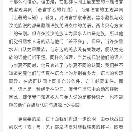
不那么有信心。理由是，在族群认同上最重要的不是语言
的客观异同（语言学者的判准），而是语言的主观异同
（土著的认知）。臀如，对语言学家来说，黑水藏族与茂
汶羌族说的都是藏缅语族羌语支中的羌语，两者只有方言
上的差别。但许多茂汶羌族认为黑水人也是羌族，所以他
们觉得黑水人说的话与他们「差不多」。但是，当许多黑
水人自认为是藏族，与东边的羌族没有关联时，便认为羌
族的话他们听不懂。同样的道理，当姜戎氏说他们的语言
与华夏不同时，他只表达了与华夏不同的认同：我们并不
知道究竟他们与华夏在语言上的差别有多大。语言的客观
同异，在族群认同上既非充分条件，亦非必要条件。而
且，语言是一种经常在学习、假借与遗忘中的动态经验。
因此，即使我们知道戎人与羌人说的是那种语言，也不能
解答他们在族群认同与族源上的关联。
更重要的是，在下面我们将进一步说明，由春秋战国
到汉代「戎」与「羌」都是华夏对非我族类的称号。随着