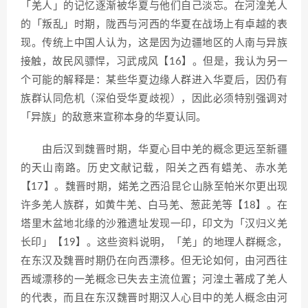
「羌人」的记忆逐渐被华夏与他们自己淡忘。在河湟羌人
的「叛乱」时期，陇西与河西的华夏在战场上有卓越的表
现。传统上中国人认为，这是因为边疆地区的人南与异族
接触，故民风骠悍，习武成风【16】。但是，我认为另一
个可能的解释是：某些华夏边缘人群进入华夏后，因仍有
族群认同危机（深伯受华夏歧视），因此必须特别强调对
「异族」的敌意来宣称本身的华夏认同。
由后汉到魏晋时期，华夏心目中羌的概念更远至新疆
的天山南路。历史文献记载，阳关之西有蜡羌、赤水羌
【17】。魏晋时期，婼羌之西沿昆仑山脉至帕米尔更出现
许多羌人族群，如黄牛羌、白马羌、葱茈羌等【18】。在
塔里木盆地北缘的沙雅遗址发现一印，印文为「汉归义羌
长印」【19】。这些资料说明，「羌」的地理人群概念，
在东汉及魏晋时期仍在向西漂移。但无论如何，由河西往
西域漂移的一羌概念已失去主流位置；河湟土著成了羌人
的代表，而且在东汉魏晋时期汉人心目中的羌人概念由河