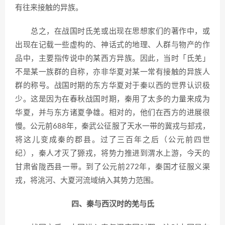
有往来接触的异族。
总之，在战国时氐羌或出现在思想家们的著作中，或
出现在记载一些虚构的、神话式的地理、人群与物产的作
品中，主要指传说中的某西方异族。因此，当时「氐羌」
不是某一族群的自称，亦非华夏对某一常有接触的异族人
群的称号。战国时期的东方华夏对于秦以西的世界认识极
少。这是因为在春秋战国时期，秦用了太多的力量来成为
华夏，并与东方诸夏争雄。相对的，他们在西方的进展很
慢。公元前688年，秦武公征服了天水一带的冀戎与邽戎，
将这儿变成秦的郡县。过了三百年之后（公元前四世
纪），秦人才灭了獂戎，将势力推进到渭水上游，今天的
甘肃省陇西县一带。到了公元前272年，秦国才征服义渠
戎，将洮河、大夏河流域纳入其势力范围。
四、秦与西汉时的羌与氐