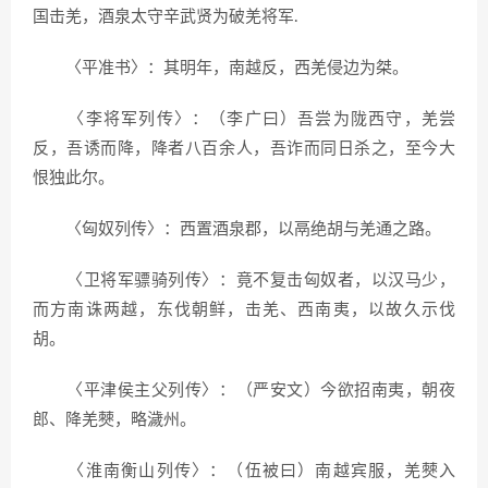
国击羌，酒泉太守辛武贤为破羌将军.
〈平准书〉：其明年，南越反，西羌侵边为桀。
〈李将军列传〉：（李广曰）吾尝为陇西守，羌尝
反，吾诱而降，降者八百余人，吾诈而同日杀之，至今大
恨独此尔。
〈匈奴列传〉：西置酒泉郡，以鬲绝胡与羌通之路。
〈卫将军骠骑列传〉：竟不复击匈奴者，以汉马少，
而方南诛两越，东伐朝鲜，击羌、西南夷，以故久示伐
胡。
〈平津侯主父列传〉：（严安文）今欲招南夷，朝夜
郎、降羌僰，略濊州。
〈淮南衡山列传〉：（伍被曰）南越宾服，羌僰入