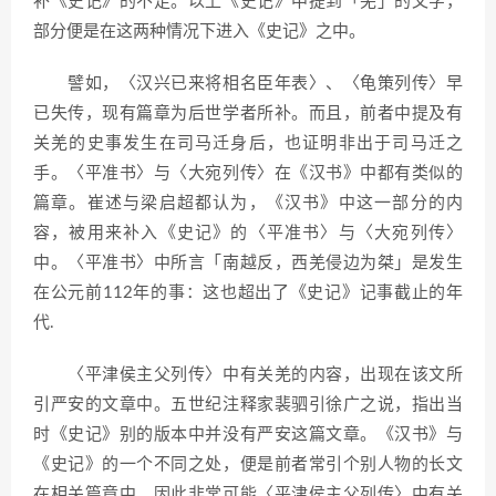
补《史记》的不足。以上《史记》中提到「羌」的文字，
部分便是在这两种情况下进入《史记》之中。
譬如，〈汉兴已来将相名臣年表〉、〈龟策列传〉早
已失传，现有篇章为后世学者所补。而且，前者中提及有
关羌的史事发生在司马迁身后，也证明非出于司马迁之
手。〈平准书〉与〈大宛列传〉在《汉书》中都有类似的
篇章。崔述与梁启超都认为，《汉书》中这一部分的内
容，被用来补入《史记》的〈平准书〉与〈大宛列传〉
中。〈平准书〉中所言「南越反，西羌侵边为桀」是发生
在公元前112年的事：这也超出了《史记》记事截止的年
代.
〈平津侯主父列传〉中有关羌的内容，出现在该文所
引严安的文章中。五世纪注释家裴驷引徐广之说，指出当
时《史记》别的版本中并没有严安这篇文章。《汉书》与
《史记》的一个不同之处，便是前者常引个别人物的长文
在相关篇章中。因此非常可能〈平津侯主父列传〉中有关