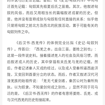
的传说与历史性记载。譬如，在《史记·匈奴列传》中司马
迁首先记载：匈奴其先祖夏后氏之苗裔。其次，他叙述匈
奴的风俗，而后又用相当长的篇幅叙述戎翟的历史。但
是，他并没有宣称戎狄与匈奴有任何直接的关系：似乎他
只是将匈奴之前北方及西北的民族活动，置于可能有关的
匈奴列传之中。
《后汉书·西羌传》的体例完全比拟《史记·匈奴列
传》。传首曰：「西羌之本，出自三苗，姜姓之别也」：
这是一段传说史料。接着描述羌人的社会及风俗习惯，而
后叙述戎人的历史，其中穿插有关氐羌与羌的记载。然
后，作者记述秦人灭戎的经过，以及戎人受秦所逼西逾汧
陇，又变回到酋豪分立的状态。而后，作者又叙述汉代河
湟羌族的始祖传说：「羌无弋爰剑者，秦厉公时为秦所拘
执，以为奴隶，不知爰剑何戎之别也。」显然不同于司马
迁的是，《后汉书·西无传》的作者有意将姜姓、氐羌、戎
与汉代西羌的历史衔接起来。