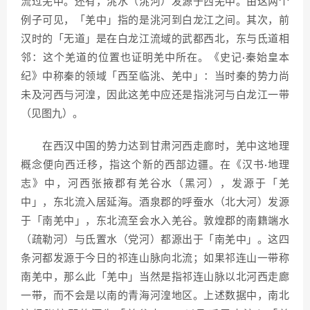
流过羌中。还有，洮水（洮河）发源于西羌中。由这两个
例子可见，「羌中」指的是洮河到白龙江之间。其次，前
汉时的「无道」是在白龙江流域的武都西北，东与氐道相
邻：这个羌道的位置也证明羌中所在。《史记·秦始皇本
纪》中称秦的领域「西至临洮、羌中」：当时秦的势力尚
未及河西与河湟，因此这羌中应还是指洮河与白龙江一带
（见图九）。
在西汉中国的势力达到甘肃河西走廊时，羌中这地理
概念便向西迁移，指这个新的西部边疆。在《汉书·地理
志》中，河西张掖郡有羌谷水（黑河），发源于「羌
中」，东北流入居延海。酒泉郡的呼蚕水（北大河）发源
于「南羌中」，东北流至会水入羌谷。敦煌郡的南籍端水
（疏勒河）与氐置水（党河）都源出于「南羌中」。这四
条河都发源于今日的祁连山脉向北流；如果祁连山一带称
南羌中，那么此「羌中」当然是指祁连山脉以北河西走廊
一带，而不会是以南的青海河湟地区。上述数据中，南北