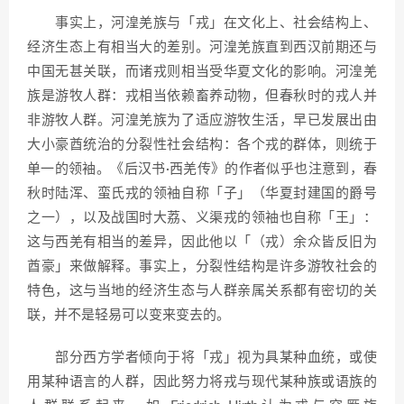
事实上，河湟羌族与「戎」在文化上、社会结构上、
经济生态上有相当大的差别。河湟羌族直到西汉前期还与
中国无甚关联，而诸戎则相当受华夏文化的影响。河湟羌
族是游牧人群：戎相当依赖畜养动物，但春秋时的戎人并
非游牧人群。河湟羌族为了适应游牧生活，早已发展出由
大小豪酋统治的分裂性社会结构：各个戎的群体，则统于
单一的领袖。《后汉书·西羌传》的作者似乎也注意到，春
秋时陆浑、蛮氏戎的领袖自称「子」（华夏封建国的爵号
之一），以及战国时大荔、义渠戎的领袖也自称「王」：
这与西羌有相当的差异，因此他以「（戎）余众皆反旧为
酋豪」来做解释。事实上，分裂性结构是许多游牧社会的
特色，这与当地的经济生态与人群亲属关系都有密切的关
联，并不是轻易可以变来变去的。
部分西方学者倾向于将「戎」视为具某种血统，或使
用某种语言的人群，因此努力将戎与现代某种族或语族的