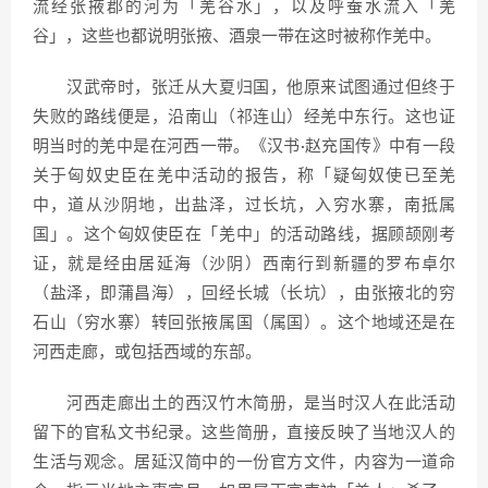
流经张掖郡的河为「羌谷水」，以及呼蚕水流入「羌
谷」，这些也都说明张掖、酒泉一带在这时被称作羌中。
汉武帝时，张迁从大夏归国，他原来试图通过但终于
失败的路线便是，沿南山（祁连山）经羌中东行。这也证
明当时的羌中是在河西一带。《汉书·赵充国传》中有一段
关于匈奴史臣在羌中活动的报告，称「疑匈奴使已至羌
中，道从沙阴地，出盐泽，过长坑，入穷水寨，南抵属
国」。这个匈奴使臣在「羌中」的活动路线，据顾颉刚考
证，就是经由居延海（沙阴）西南行到新疆的罗布卓尔
（盐泽，即蒲昌海），回经长城（长坑），由张掖北的穷
石山（穷水寨）转回张掖属国（属国）。这个地域还是在
河西走廊，或包括西域的东部。
河西走廊出土的西汉竹木简册，是当时汉人在此活动
留下的官私文书纪录。这些简册，直接反映了当地汉人的
生活与观念。居延汉简中的一份官方文件，内容为一道命