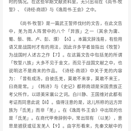
时的情况。在这些早期文献资料里，无只出现在《尚书·牧
誓》、《诗经·商颂》与《逸周书·王会》之中。
《尚书·牧誓》是一篇武王誓师伐纣的文告，在此文告
中，羌为周人阵营中的八个「异族」之一（其余为庸、
蜀、鬃、微、卢、彭、濮）【6】。本篇文辞浅易，有些用
语又是战国时才有的用法，因此许多学者皆指出《牧誓》
为战国时人述古之作【7】。在这篇文告中包括羌的所谓
「牧誓八族」大多不见于金文，而见于战国文献之中，也
说明这不是商末的作品。《诗经·商颂》中关于羌的内容
为：「昔有成汤，自彼氐羌，莫敢不来享，莫敢不来王，
曰商是常。」《韩诗》与《史记》都称商颂是宋国贵族正
考父所作，以颂美宋襄公之词。白川静、王国维对此都有
考证而同意此说【8】。值得注意的是，这儿所称的远方异
族为「氐羌」而非「羌」。在《逸周书·王会》中出现的也
是「氐羌」。在商代甲骨辞例中，常出现有 （以羌），意
思是掳获或征发羌人【9】。由字形看来，先秦文献中的