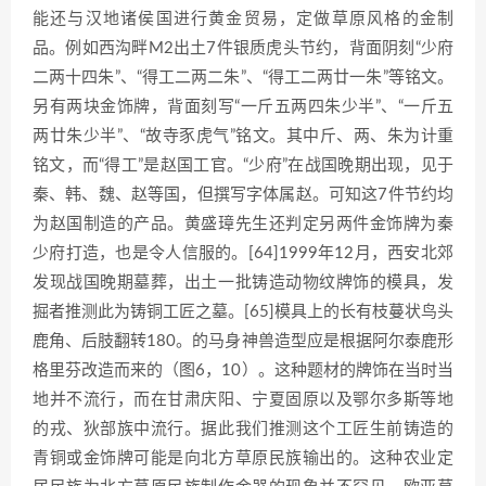
能还与汉地诸侯国进行黄金贸易，定做草原风格的金制
品。例如西沟畔M2出土7件银质虎头节约，背面阴刻“少府
二两十四朱”、“得工二两二朱”、“得工二两廿一朱”等铭文。
另有两块金饰牌，背面刻写“一斤五两四朱少半”、“一斤五
两廿朱少半”、“故寺豕虎气”铭文。其中斤、两、朱为计重
铭文，而“得工”是赵国工官。“少府”在战国晚期出现，见于
秦、韩、魏、赵等国，但撰写字体属赵。可知这7件节约均
为赵国制造的产品。黄盛璋先生还判定另两件金饰牌为秦
少府打造，也是令人信服的。[64]1999年12月，西安北郊
发现战国晚期墓葬，出土一批铸造动物纹牌饰的模具，发
掘者推测此为铸铜工匠之墓。[65]模具上的长有枝蔓状鸟头
鹿角、后肢翻转180。的马身神兽造型应是根据阿尔泰鹿形
格里芬改造而来的（图6，10）。这种题材的牌饰在当时当
地并不流行，而在甘肃庆阳、宁夏固原以及鄂尔多斯等地
的戎、狄部族中流行。据此我们推测这个工匠生前铸造的
青铜或金饰牌可能是向北方草原民族输出的。这种农业定