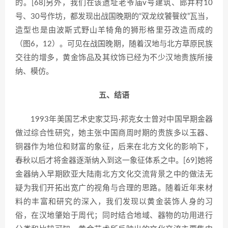
的。[68]另外，我们在该遗址老爷庙v号建筑、郎井村10
号、30号作坊，都发现出战国晚期的“双龙纹饕餮纹”瓦当，
造型也是由波斯式野山羊犄角的狮形格里芬改造而成的
（图6，12）。可见在战国晚期，随着汉地与北方草原民族
交往的增多，黄金饰品及其纹饰已经为不少汉地贵族所接
纳、模仿。
五、结语
1993年美国艺术史家艾玛·邦克女士曾对中国早期金器
做过综合性研究，她主张中国商周时期的贵族多以玉器、
铜器作为地位和财富的象征，后来在北方文化的影响下，
春秋以后才将金器逐渐纳入到这一象征体系之中。[69]她将
金器纳入早期欧亚大陆南北方文化交流背景之中的做法无
疑为我们开拓出宽广的视角与合理的思路。随着近年来材
料的丰富和研究的深入，我们发现以黄金装饰人身的习
俗，在汉地肇始于周代；同时结合地域、器物的功用进行