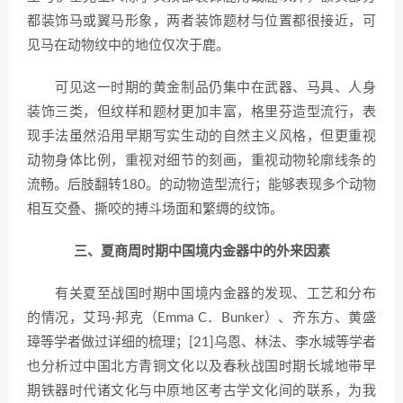
都装饰马或翼马形象，两者装饰题材与位置都很接近，可
见马在动物纹中的地位仅次于鹿。
可见这一时期的黄金制品仍集中在武器、马具、人身
装饰三类，但纹样和题材更加丰富，格里芬造型流行，表
现手法虽然沿用早期写实生动的自然主义风格，但更重视
动物身体比例，重视对细节的刻画，重视动物轮廓线条的
流畅。后肢翻转180。的动物造型流行；能够表现多个动物
相互交叠、撕咬的搏斗场面和繁缛的纹饰。
三、夏商周时期中国境内金器中的外来因素
有关夏至战国时期中国境内金器的发现、工艺和分布
的情况，艾玛·邦克（Emma C．Bunker）、齐东方、黄盛
璋等学者做过详细的梳理；[21]乌恩、林法、李水城等学者
也分析过中国北方青铜文化以及春秋战国时期长城地带早
期铁器时代诸文化与中原地区考古学文化间的联系，为我