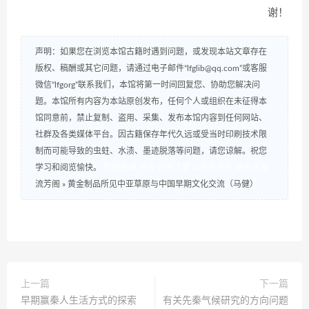
谢！
声明：如果您在浏览本馆古籍时遇到问题，或发现本站文章存在
版权、稿酬或其它问题，请通过电子邮件“lfglib@qq.com”或客服
微信“lfgorg”联系我们，本馆将第一时间回复您、协助您解决问
题。本馆所有内容为本站原创发布，任何个人或组织在未征得本
馆同意前，禁止复制、盗用、采集、发布本馆内容到任何网站、
社群及各类媒体平台。因古籍保存年代久远或受当时印刷技术限
制而可能导致的虫蛀、水渍、墨迹脱落等问题，请您谅解。祝您
学习和阅览愉快。
数研咨询
书云
研报之家
AI应用导航
研报之家
流芳阁
»
黄金制品所见中亚草原与中国早期文化交流（马健）
上一篇
下一篇
早期赢秦人生活方式的探索
有关先秦气候研究的方向问题