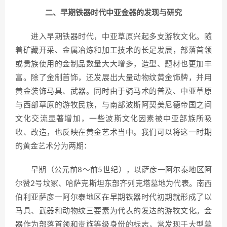
二、早期铁器时代中亚金器的发现与研究
进入早期铁器时代，中亚草原兴起多支游牧文化。随
着矿藏开采、金属冶炼和加工技术的长足发展，部落首领
或贵族使用的金制品数量大大增多，造型、题材也更加丰
富。除了金制首饰，还发展出大量动物纹黄金饰牌，并用
黄金装饰马具、武器。同时由于骑马术的普及、中亚草原
与西部草原的游牧民族，与南部波斯阿契美尼德帝国之间
文化交流显著增加，一些波斯文化因素被中亚部族所吸
收、改造，也反映在黄金艺术当中。我们可以将这一时期
的黄金艺术分为两期：
早期（公元前8～前5世纪），以萨彦一阿尔泰地区阿
尔赞2号坟冢、哈萨克斯坦东部齐列克塔墓地为代表。南西
伯利亚萨彦一阿尔泰地区在早期铁器时代初期就形成了以
马具、武器和动物纹三要素为代表的发达的游牧文化。金
器作为部落首领和贵族等级身份的标志，常发现于大型墓