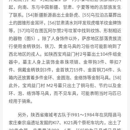
起，向南、东与中国新疆、甘肃、宁夏等地的古部族发生
了联系。[54]新疆新源县出土金卧虎、[55]乌拉泊古墓葬出
土的圆锥形金耳环，[56]甘肃清水刘坪发现虎噬羊纹金牌饰
等，[57]均可在图瓦阿尔赞2号坟冢中找到纹饰、形制相近
的器物（图5）。除了人身饰件以外，萨彦地区部落贵族流
行使用金柄铁剑、铁刀、黄金马具的习俗也可能影响到了
西北地区的戎人。如陕西宝鸡益门村2号墓出土104件组金
器中，墓主人身上装饰金串珠项链、金带钩3件、带扣7
件、佩戴金柄铁剑3件，金首铁刀15件、金首铜刀4件、头
箱内还放置着多件金环、金圆泡、金络饰等金制马具。[58]
此外，宝鸡益门村 M2号墓只出土了铜马衔、节约以及金
环、泡、络饰等马具，而不见车具，可能表明当时马匹已
经用于骑乘。
另外，陕西省雍城考古队于l981～1984年在凤翔县马
家庄秦宗庙遗址发掘的Kl7、Kl21两个祭祀车坑内，出土了