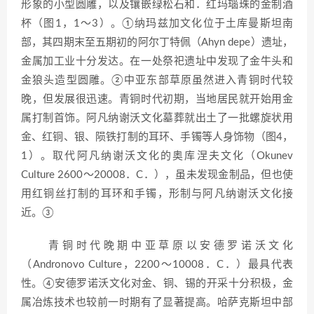
形象的小型圆雕，以及镶嵌绿松石和．红玛瑙珠的金制酒
杯（图1，1～3）。①纳玛兹加文化位于土库曼斯坦南
部，其四期末至五期初的阿尔丁特佩（Ahyn depe）遗址，
金属加工业十分发达。在一处祭祀遗址中发现了金牛头和
金狼头造型圆雕。②中亚东部草原虽然进入青铜时代较
晚，但发展很迅速。青铜时代初期，当地居民就开始用金
属打制首饰。阿凡纳谢沃文化墓葬就出土了一批螺旋状用
金、红铜、银、陨铁打制的耳环、手镯等人身饰物（图4，
1）。取代阿凡纳谢沃文化的奥库涅夫文化（Okunev
Culture 2600～20008．C．），虽未发现金制品，但也使
用红铜丝打制的耳环和手镯，形制与阿凡纳谢沃文化接
近。③
青铜时代晚期中亚草原以安德罗诺沃文化
（Andronovo Culture，2200～10008．C．）最具代表
性。④安德罗诺沃文化对金、铜、锡的开采十分积极，金
属冶炼技术也较前一时期有了显著提高。哈萨克斯坦中部