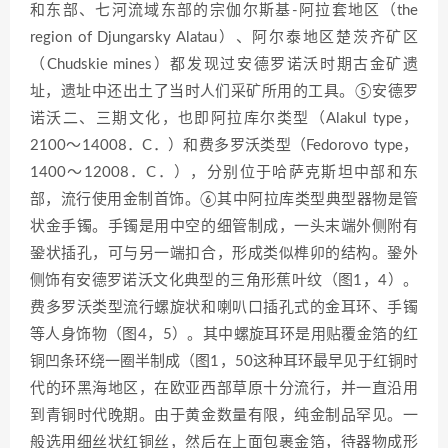
和东部、七河流域东部的宗伽尔斯基-阿拉套地区（the
region of Djungarsky Alatau）、阿尔泰地区楚茨齐矿区
（Chudskie mines）都发现过安德罗诺沃时期古金矿遗
址，遗址中还出土了当时人们采矿所用的工具。⑤安德罗
诺沃二、三期文化，也即阿拉库尔类型（Alakul type，
2100～14008．C．）和费多罗沃类型（Fedorovo type，
1400～12008．C．），分别位于哈萨克斯坦中部和东
部，流行使用金制首饰。⑥其中阿拉库类型典型器物是管
状金手镯。手镯是用中空的细管制成，一头末端外侧附有
銎状插孔，可与另一端扣合，形成类似榫卯的结构。銎外
侧饰有安德罗诺沃文化典型的三角形蕉叶纹（图1，4）。
费多罗沃类型流行螺旋状和喇叭口插孔式的金耳环、手镯
等人身饰物（图4，5）。其中螺旋耳环是用贴覆金箔的红
铜凹条环绕一圈半制成（图1，50这种耳环最早见于红铜时
代的环黑海地区，在欧亚西部草原十分流行，并一直沿用
到青铜时代晚期。由于黄金数量有限，纯金制品罕见。一
般选用细丝状红铜丝，然后在上面包裹金箔，待器物成形