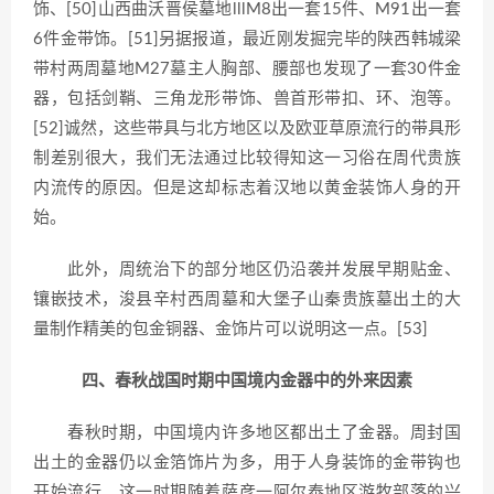
饰、[50]山西曲沃晋侯墓地lllM8出一套15件、M91出一套
6件金带饰。[51]另据报道，最近刚发掘完毕的陕西韩城梁
带村两周墓地M27墓主人胸部、腰部也发现了一套30件金
器，包括剑鞘、三角龙形带饰、兽首形带扣、环、泡等。
[52]诚然，这些带具与北方地区以及欧亚草原流行的带具形
制差别很大，我们无法通过比较得知这一习俗在周代贵族
内流传的原因。但是这却标志着汉地以黄金装饰人身的开
始。
此外，周统治下的部分地区仍沿袭并发展早期贴金、
镶嵌技术，浚县辛村西周墓和大堡子山秦贵族墓出土的大
量制作精美的包金铜器、金饰片可以说明这一点。[53]
四、春秋战国时期中国境内金器中的外来因素
春秋时期，中国境内许多地区都出土了金器。周封国
出土的金器仍以金箔饰片为多，用于人身装饰的金带钩也
开始流行。这一时期随着萨彦一阿尔泰地区游牧部落的兴