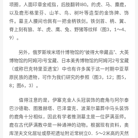
项圈，人面印章金戒指，后肢翻转l80。的虎、马、麋鹿，
以及鹿形格里芬、山羊、鸟、树叶等造型的金饰牌、饰
件。墓主人腰间也佩有一把金柄铁剑。铁剑首、柄、翼、
脊上刻有狼、羊、虎、鹰、兔、野猪等纹样（图3，1～4、
9）。
另外，俄罗斯埃米塔什博物馆的“彼得大帝藏品”、大英
博物馆的阿姆河l号宝藏、日本美秀博物馆的阿姆河2号宝藏
（或称巴克特里亚遗宝）中也有许多属于这一时期中亚草
原民族的遗物，可作为我们研究的参照（图3，12；图5，
8；图6，3）。
值得注意的是，伊塞克金人头冠装饰的鹿角与阿尔泰
巴沙德勒、图雅赫塔、巴泽雷克、波莱尔墓葬中马头装饰
的鹿角十分相似，因此有学者推测墓主是一位萨满巫师。
鹿在古代萨满教中是一种通神的动物。根据现有资料，奥
库涅夫文化居址或祭祀遗址附近常树立0．5～2米高的天然