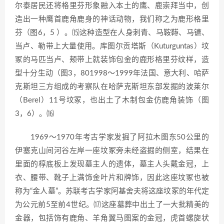
尔泰居民还将格里芬形象融入本土的鹰、鹿崇拜当中，创
造出一种鹰首鹿角鹿身的神话动物，我们称之为鹿形格里
芬（图6，5 ）。⒂这种造型在人身刺青、马鞍鞯、马镳、
当卢、勒带上大量使用。库图尔贡塔斯（Kuturguntas）坟
冢的马匹当卢、颊带上就装饰包金的鹿形格里芬纹样，造
型十分生动（图3，801998～1999年法国、意大利、哈萨
克斯坦三方组成的考察队在哈萨克斯坦东部发掘的波莱尔
（Berel）11号坟冢，也出土了木制包金仿鹿角装饰（图
3，6）。⒃
1969～1970年考古学家发掘了阿拉木图东50公里的
伊塞克山间河谷左岸一座坟冢旁未经盗掘的侧室，结果在
里面的椁底板上发现墓主人的遗体，墓主人头戴金冠，上
衣、腰带、靴子上满饰金叶片和牌饰，因此这座坟冢也被
称为“金人墓”。苏联考古学家阿基舍夫将这座坟冢的年代定
为公元前5至前4世纪。⒄这座墓葬中出土了一大批精美的
金器，包括饰有鹿角、羊角翼马图案的金冠，虎首螺旋状