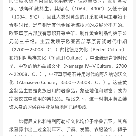
而在最初被人类直接采集获得，但数量极少。金矿常与
铜、铁等矿藏共生，其熔点（1064．430C）又低于铜
（1084．5℃），因此人类对黄金的开采和利用主要始于
青铜时代，是与铜等其他金属冶炼技术的发展分不开的。
欧亚草原古部族有意识开采金矿、制作黄金制品约始于公
元前三千纪。主要发现于欧亚西部草原青铜时代中期
（2700一25008．C．）的比德尼文化（Bedeni Culture）
和特利阿勒梯文化（Trial日i Culture），中亚绿洲青铜时代
早、中期的纳玛兹加文化（Namazga IV—V Culture，2700
～22008．C．），中亚草原铜石并用时代的阿凡纳谢沃文
化（Afanasevo Cuhure，3500～25008．C．）。这些黄
金制品主要是贵族日用的奢侈品，象征地位和财富；或为
宗教仪式中使用的祭祀品。相比之下，这一时期用黄金装
饰人身的习俗在中亚草原地区已经形成。
比德尼文化和特利阿勒梯文化均位于格鲁吉亚，其高
级墓葬中出土过金制耳环、手镯、发簪、衣服坠饰，狮子