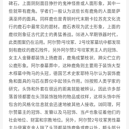
碑石，上面阴刻面目狰狞的鬼神怪兽或人面形象，其中一
些就带有鹿角。学者们一般认为这些长有鹿角的人面是萨
满巫师的面具。同样鹿也是青铜时代末期卡拉苏克文化流
行的鹿石中最常见的题材。鹿石表现为武士形象，上面的
鹿纹则象征古代武士的勇猛善战。⒅进入早期铁器时代，
此类图案仍在沿用。阿尔赞l号坟冢、2号坟冢墓坑中都发现
刻有鹿纹的鹿石残件，另外阿尔赞2号坟冢男主人的冠饰、
女主人金簪都装饰上扬鹿首，鹿角成繁枝状、蹄尖伫立的
公鹿形象。阿尔泰墓葬中，这种鹿角则主要用于装饰大型
木椁墓中殉马的头冠，德国艺术史家耶特马尔认为装饰鹿
角和面具的马匹在葬仪中起领头作用。⒆按照人类学家的
研究，头饰和外套在很远的距离就能被辨认，因此许多部
落首领都要在头顶装饰独特的物品或纹样，这样头饰中所
包含的风格化信息就会迅速地被其他人接收。⒇同理，阿
尔赞墓主的冠饰、发簪以及马冠饰、当卢也象征着他们的
社会地位、财富和宗教地位。另外，阿尔赞2号坟冢男性墓
主与伊塞克金人除了头顶都装饰鹿角或鹿以外，额头部分