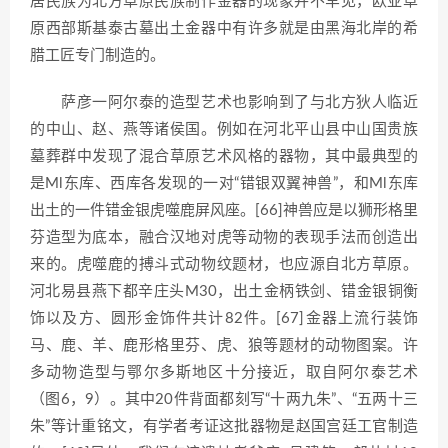
居民族为北方草原民族制作金器的现象并不罕见，欧亚草
原西部斯基泰古墓出土金器中有许多就是由黑海北岸的希
腊工匠专门制造的。
萨彦一阿尔泰的造型艺术也影响到了与北方狄人临近
的中山、赵、燕等诸侯国。例如在河北平山县中山国贵族
墓葬群中发现了混合草原艺术风格的器物，其中最典型的
是Ml东库、西库各发现的一对“错银双翼神兽”，和Ml东库
出土的一件错金银虎噬鹿屏风座。[66]神兽应是以狮形格里
芬造型为底本，融合汉地对虎等动物的表现手法而创造出
来的。虎噬鹿的搏斗式动物纹题材，也应源自北方草原。
河北易县燕下都辛庄头M30，出土金柄铁剑、错金银铜衡
饰以及方、圆形金饰件共计82件。[67]金器上流行装饰
马、鹿、羊、鹿形格里芬、虎、狼等题材的动物图案。许
多动物造型与鄂尔多斯地区十分接近，取自阿尔泰艺术
（图6，9）。其中20件背面都刻写“十两九朱”、“五两十三
朱”等计重铭文，有学者考证这批器物是赵国宫廷工官制造