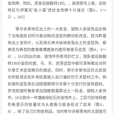
金饰牌、饰扣，虎身后肢翻转180。，肩部鬃毛上卷，这些
特征与伊塞克“金人墓”虎纹金饰牌十分接近（图6，1～
2）。[61]
鄂尔多斯地区出土的一大批金、银制人身装饰品反映
了当地居民对阿尔泰动物纹造型的模仿和改造。西沟畔墓
地出土金饰片，以及陕北神木纳林高兔出土的金冠饰，都
表现为典型的鹿角鹰嘴鹿身的鹿形格里芬造型（图6，3～
8）。[62]同出的金、银饰件所表现的伫立、屈卧或后肢翻
转1800姿态的鹿、马、羊、虎等造型中都可清晰看出对阿
尔泰艺术造型模仿的痕迹。同时，鄂尔多斯地区的古部族
也积极将这些外来因素融入自己偏好的艺术题材之中。例
如狼的造型是在战国晚期鄂尔多斯十分流行的装饰题材。
伊克昭盟阿鲁柴登战国晚期墓葬出土一批金、银制人身饰
件。[63]其中一件镶嵌绿松石的金饰件上，工匠巧妙地将鹿
形格里芬的枝蔓状鸟头鹿角与狼身结合了起来（图6，
6）。除了自己打制金制品，当时鄂尔多斯等地的古部族可