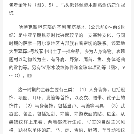
包着金叶片（图3，5）。马头部还佩戴木制贴金仿鹿角冠
饰。
哈萨克斯坦东部的齐列克塔墓地（公元前8～前6世
纪）是中亚早期铁器时代兴起较早的一支塞种支化，与同
时期的萨彦一阿尔泰地区古部族右着密切的联系。该墓地
大型墓葬5号坟冢中出土了一批金器，多为人身饰物。表现
题材以动物纹为主，有卧鹿、野猪、鹰首、鱼、身体蜷曲
的雪豹等。另有“S”形水波纹饰件和金珠串项链等（图2，9
～lO）。⒀
这一时期的金器主要有三类：（1）人身装饰，包括冠
饰、项圈、耳环、发簪等首饰，以及衣、腰带、靴子上的
饰件；（2）马身装饰，包括当卢、马镳等马具；（3）武
器贴、包金，包括短剑、箭箙、箭镞表面的贴、包金。从
装饰纹样上来看，两地都流行生动、写实的自然主义风
格，题材以单体的鹿、马、虎、雪豹、野猪、羊等动物纹