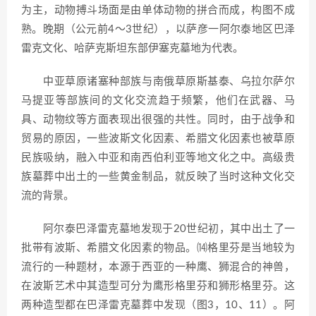
为主，动物搏斗场面是由单体动物的拼合而成，构图不成
熟。晚期（公元前4～3世纪），以萨彦一阿尔泰地区巴泽
雷克文化、哈萨克斯坦东部伊塞克墓地为代表。
中亚草原诸塞种部族与南俄草原斯基泰、乌拉尔萨尔
马提亚等部族间的文化交流趋于频繁，他们在武器、马
具、动物纹等方面表现出很强的共性。同时，由于战争和
贸易的原因，一些波斯文化因素、希腊文化因素也被草原
民族吸纳，融入中亚和南西伯利亚等地文化之中。高级贵
族墓葬中出土的一些黄金制品，就反映了当时这种文化交
流的背景。
阿尔泰巴泽雷克墓地发现于20世纪初，其中出土了一
批带有波斯、希腊文化因素的物品。⒁格里芬是当地较为
流行的一种题材，本源于西亚的一种鹰、狮混合的神兽，
在波斯艺术中其造型可分为鹰形格里芬和狮形格里芬。这
两种造型都在巴泽雷克墓葬中发现（图3，10、11）。阿