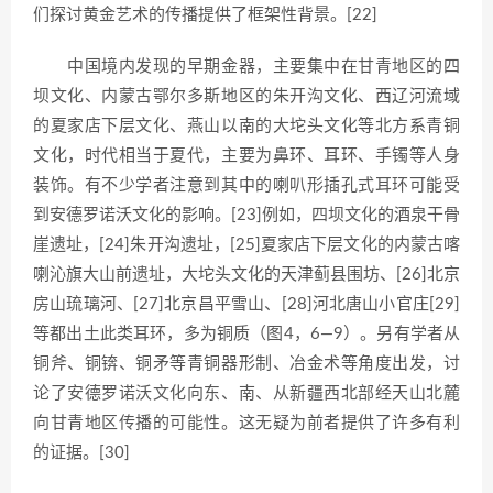
们探讨黄金艺术的传播提供了框架性背景。[22]
中国境内发现的早期金器，主要集中在甘青地区的四
坝文化、内蒙古鄂尔多斯地区的朱开沟文化、西辽河流域
的夏家店下层文化、燕山以南的大坨头文化等北方系青铜
文化，时代相当于夏代，主要为鼻环、耳环、手镯等人身
装饰。有不少学者注意到其中的喇叭形插孔式耳环可能受
到安德罗诺沃文化的影响。[23]例如，四坝文化的酒泉干骨
崖遗址，[24]朱开沟遗址，[25]夏家店下层文化的内蒙古喀
喇沁旗大山前遗址，大坨头文化的天津蓟县围坊、[26]北京
房山琉璃河、[27]北京昌平雪山、[28]河北唐山小官庄[29]
等都出土此类耳环，多为铜质（图4，6—9）。另有学者从
铜斧、铜锛、铜矛等青铜器形制、冶金术等角度出发，讨
论了安德罗诺沃文化向东、南、从新疆西北部经天山北麓
向甘青地区传播的可能性。这无疑为前者提供了许多有利
的证据。[30]