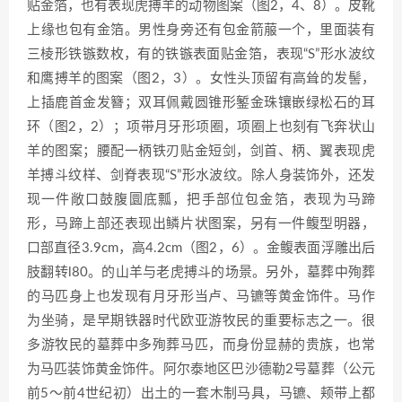
贴金箔，也有表现虎搏羊的动物图案（图2，4、8）。皮靴
上缘也包有金箔。男性身旁还有包金箭菔一个，里面装有
三棱形铁镞数枚，有的铁镞表面贴金箔，表现“S”形水波纹
和鹰搏羊的图案（图2，3）。女性头顶留有高耸的发髻，
上插鹿首金发簪；双耳佩戴圆锥形錾金珠镶嵌绿松石的耳
环（图2，2）；项带月牙形项圈，项圈上也刻有飞奔状山
羊的图案；腰配一柄铁刃贴金短剑，剑首、柄、翼表现虎
羊搏斗纹样、剑脊表现“S”形水波纹。除人身装饰外，还发
现一件敞口鼓腹圜底瓢，把手部位包金箔，表现为马蹄
形，马蹄上部还表现出鳞片状图案，另有一件鳆型明器，
口部直径3.9cm，高4.2cm（图2，6）。金鳆表面浮雕出后
肢翻转l80。的山羊与老虎搏斗的场景。另外，墓葬中殉葬
的马匹身上也发现有月牙形当卢、马镳等黄金饰件。马作
为坐骑，是早期铁器时代欧亚游牧民的重要标志之一。很
多游牧民的墓葬中多殉葬马匹，而身份显赫的贵族，也常
为马匹装饰黄金饰件。阿尔泰地区巴沙德勒2号墓葬（公元
前5～前4世纪初）出土的一套木制马具，马镳、颊带上都