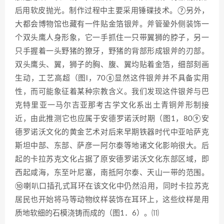
后用软皮抛光。制作过程中主要采用锤碟技术。⑦另外，
大都会博物馆也藏有一件贴金箔银斧。斧管銎外侧装饰一
个双头鹰人身形象，它一手抓住一只带翼狮的脖子，另一
只手握着一头野猪的獠牙，野猪的背部形成银斧的刃部。
双头鹰头、翼，狮子的胸、腹、翼均贴着金箔，细部刻画
生动，工艺高超（图l，70⑧显然这件银斧并不具备实用
性，而可能象征着某种宗教含义。我们发现这件银斧与巴
克特里亚一马尔吉亚那考古学文化系出土青铜斧形制接
近，由此推测它也应属于安德罗诺沃时期（图1，80⑨安
德罗诺沃文化的黄金艺术对后来早期铁器时代中亚哈萨克
斯坦中部、东部、萨彦一阿尔泰等地诸文化影响很大。后
起的卡拉苏克文化占据了原安德罗诺沃文化东部区域，即
西起咸海，东至叶尼塞，南抵阿尔泰、天山一带的范围。
⑩喇叭口插孔式耳环在该文化中仍然沿用，同时卡拉苏克
居民也开始将马等动物纹样装饰在耳环上，这些纹样是用
质地软细的石模浇铸而成的（图1．6）。⑾