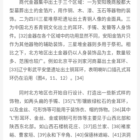
商代金器集中出土于三个区域：一为安阳晚商殷都大
型墓葬出土的金箔片，用作铜、木、漆、玉石等器物的装
饰。二为四川三星堆祭祀遗址出土青铜人像的金面具。三
为中国北方系青铜文化出土的耳环、手镯、发簪等人身饰
件。[32]金器在各个区域中的功用显然不同，安阳金箔片只
作为其他器物的辅助装饰，三星堆金器则多用于祭祀。相
比之下，北方地区出土金器仍以人身装饰品为主，数量较
多、范围也较广。例如北京平谷刘家河商墓出土金耳环、
[33]辽宁彰武平安堡遗址出土铜耳环，表明喇叭口插孔式耳
环仍在沿用（图4，11、12）。[34]
同时北方地区也开始自行设计、打造出一些新式样的
饰物，如两头扁的手镯、[35]“L”形镶嵌绿松石的金耳环，
以及金丝、弓形饰等可能用于装饰衣、帽的饰物。[36]其中
“L”形耳环、金丝、金或铜制弓形饰等主要见于山西北部和
陕西东北部。如山西石楼桃花庄、[37]后兰家、[38]褚家
峪、曹家垣、[39]永和下辛角、[40]保德林遮峪、[41]洪洞