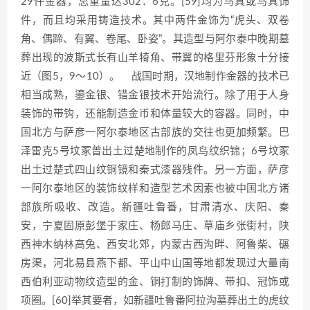
29件金器，总重量达302．6克。[59]均为马具或马具饰
件，而且均采用铸造技术。其中两件金饰为“虎头、双卷
角、偶蹄、有翼、卷尾、卧姿”。其造型与阿尔泰中晚期墓
葬出现的波斯式长有山羊犄角、带翼的格里芬形象十分接
近（图5，9～10）。 战国时期，汉地制作金器的技术已
相当成熟，鎏金银、错金银技术开始流行。除了用于人身
装饰的带钩，还能制造金币和体量较大的容器。同时，中
国北方与萨彦一阿尔泰地区古部族的交往也更加频繁。巴
泽雷克5号坟冢曾出土过楚地制作的凤鸟纹织锦；6号坟冢
出土过楚式四山纹铜镜和秦式漆器残件。另一方面，萨彦
一阿尔泰地区的装饰纹样和造型艺术因素也被中国北方诸
部族所吸收、改造。新疆吐鲁番，甘肃清水、庆阳、秦
安，宁夏固原彭堡于家庄、杨郎马庄、草庙乡张街村，陕
西神木纳林高兔、西安北郊，内蒙古西沟畔、阿鲁柴、碾
房渠，河北易县燕下都、平山中山国等地都发现过大量南
西伯利亚动物纹造型的金、铜打制的饰牌、带扣、冠饰或
项圈。[60]举其要者，如新疆吐鲁番阿拉沟墓葬出土的虎纹