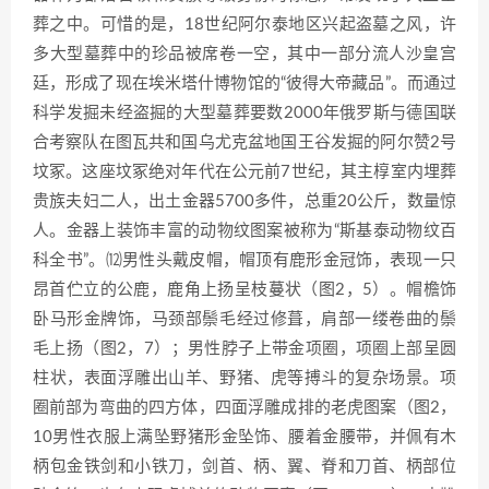
葬之中。可惜的是，18世纪阿尔泰地区兴起盗墓之风，许
多大型墓葬中的珍品被席卷一空，其中一部分流人沙皇宫
廷，形成了现在埃米塔什博物馆的“彼得大帝藏品”。而通过
科学发掘未经盗掘的大型墓葬要数2000年俄罗斯与德国联
合考察队在图瓦共和国乌尤克盆地国王谷发掘的阿尔赞2号
坟冢。这座坟冢绝对年代在公元前7世纪，其主椁室内埋葬
贵族夫妇二人，出土金器5700多件，总重20公斤，数量惊
人。金器上装饰丰富的动物纹图案被称为“斯基泰动物纹百
科全书”。⑿男性头戴皮帽，帽顶有鹿形金冠饰，表现一只
昂首伫立的公鹿，鹿角上扬呈枝蔓状（图2，5）。帽檐饰
卧马形金牌饰，马颈部鬃毛经过修葺，肩部一缕卷曲的鬃
毛上扬（图2，7）；男性脖子上带金项圈，项圈上部呈圆
柱状，表面浮雕出山羊、野猪、虎等搏斗的复杂场景。项
圈前部为弯曲的四方体，四面浮雕成排的老虎图案（图2，
10男性衣服上满坠野猪形金坠饰、腰着金腰带，并佩有木
柄包金铁剑和小铁刀，剑首、柄、翼、脊和刀首、柄部位