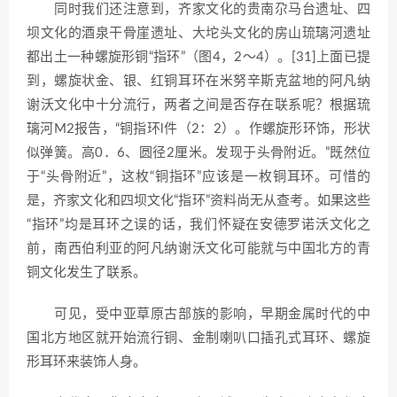
同时我们还注意到，齐家文化的贵南尕马台遗址、四
坝文化的酒泉干骨崖遗址、大坨头文化的房山琉璃河遗址
都出土一种螺旋形铜“指环”（图4，2～4）。[31]上面已提
到，螺旋状金、银、红铜耳环在米努辛斯克盆地的阿凡纳
谢沃文化中十分流行，两者之间是否存在联系呢？根据琉
璃河M2报告，“铜指环l件（2：2）。作螺旋形环饰，形状
似弹簧。高0．6、圆径2厘米。发现于头骨附近。”既然位
于“头骨附近”，这枚“铜指环”应该是一枚铜耳环。可惜的
是，齐家文化和四坝文化“指环”资料尚无从查考。如果这些
“指环”均是耳环之误的话，我们怀疑在安德罗诺沃文化之
前，南西伯利亚的阿凡纳谢沃文化可能就与中国北方的青
铜文化发生了联系。
可见，受中亚草原古部族的影响，早期金属时代的中
国北方地区就开始流行铜、金制喇叭口插孔式耳环、螺旋
形耳环来装饰人身。