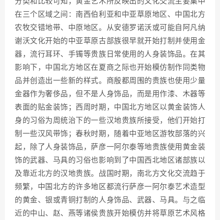
分类和比较可知，黄金艺术所反映出的文化交流主要集中
在三个区域之间：南西伯利亚和中亚草原地区、中国北方
农牧交错地带、中原地区。从安德罗诺沃或可能自阿凡纳
谢沃文化开始的中亚草原古部族很早就开始打制并使用金
器，流行耳环、手镯等贵族日常使用的人身装饰品。在其
影响下，中国北方地区在夏商之际也开始模仿制作同类物
品并创造出一些新的样式。商殷都周围的贵族也使用少量
金器作为奢侈品，但不是人身饰品，而是用作漆、木器等
表面的贴金装饰；西周时期，中国北方地区以黄金装饰人
身的习俗为周统治下的一些汉地贵族所接受，他们开始打
制一些汉风带饰；春秋时期，随着中亚地区游牧部落的兴
起，除了人身装饰品，萨彦一阿尔泰等地贵族使用黄金装
饰的武器、马具的习俗也影响到了中国西北地区诸部族以
及靠近北方的汉地贵族。战国时期，南北方文化交流趋于
频繁，中国北方的许多地区都流行萨彦一阿尔泰艺术造型
的黄金、银或青铜打制的人身饰品、武器、马具。与之临
近的中山、赵、燕等诸侯贵族开始模仿并将草原艺术风格