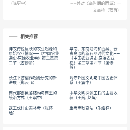
（陈更宇）
——兼对《商时期的雨量》一
文商榷（蓝勇）
相关推荐
神农传说反映的农业起源和
华南、东南沿海和西藏、云
原始农业情况——《中国农业
贵高原的新石器时代文化——
通史·原始农业卷》第二章第
《中国农业通史·原始农业
二节（游修龄）
卷》第三章第四节（游修
龄）
长江下游稻作起源研究的新
陶寺邦国文明与中国古史体
进展（郑云飞）
系（王震中）
商代都鄙邑落结构与商王的
中华文明探源工程的主要收
统治方式（王震中）
获（王巍, 赵辉）
武王伐纣史实补考（张怀
重考商鞅变法（朱维铮）
通）