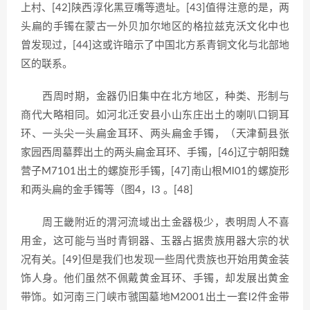
上村、[42]陕西淳化黑豆嘴等遗址。[43]值得注意的是，两
头扁的手镯在蒙古一外贝加尔地区的格拉兹克沃文化中也
曾发现过，[44]这或许暗示了中国北方系青铜文化与北部地
区的联系。
西周时期，金器仍旧集中在北方地区，种类、形制与
商代大略相同。如河北迁安县小山东庄出土的喇叭口铜耳
环、一头尖一头扁金耳环、两头扁金手镯，（天津蓟县张
家园西周墓葬出土的两头扁金耳环、手镯，[46]辽宁朝阳魏
营子M7101出土的螺旋形手镯，[47]南山根Ml01的螺旋形
和两头扁的金手镯等（图4，l3 。[48]
周王畿附近的渭河流域出土金器极少，表明周人不喜
用金，这可能与当时青铜器、玉器占据贵族用器大宗的状
况有关。[49]但是我们也发现一些周代贵族也开始用黄金装
饰人身。他们虽然不佩戴黄金耳环、手镯，却发展出黄金
带饰。如河南三门峡市虢国墓地M2001出土一套l2件金带