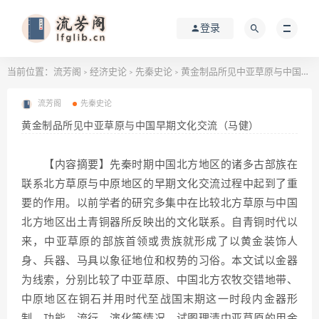
登录
当前位置：
流芳阁
经济史论
先秦史论
黄金制品所见中亚草原与中国早期文化交流（马健）
>
>
>
流芳阁
先秦史论
黄金制品所见中亚草原与中国早期文化交流（马健）
【内容摘要】先秦时期中国北方地区的诸多古部族在
联系北方草原与中原地区的早期文化交流过程中起到了重
要的作用。以前学者的研究多集中在比较北方草原与中国
北方地区出土青铜器所反映出的文化联系。自青铜时代以
来，中亚草原的部族首领或贵族就形成了以黄金装饰人
身、兵器、马具以象征地位和权势的习俗。本文试以金器
为线索，分别比较了中亚草原、中国北方农牧交错地带、
中原地区在铜石并用时代至战国末期这一时段内金器形
制、功能、流行、演化等情况。试图理清中亚草原的用金