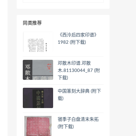
同类推荐
《西泠后四家印谱》
1982 (附下载)
邓散木印谱.邓散
木.81130044_87 (附
下载)
中国篆刻大辞典 (附下
载)
虢季子白盘清末朱拓
(附下载)