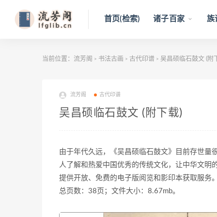
首页(检索)
诸子百家
族
当前位置：
流芳阁
书法古画
古代印谱
吴昌硕临石鼓文 (附
>
>
>
流芳阁
古代印谱
吴昌硕临石鼓文 (附下载)
由于年代久远，《吴昌硕临石鼓文》目前存世量
人了解和热爱中国优秀的传统文化，让中华文明
提供开放、免费的电子版阅览和影印本获取服务
总页数：38页；文件大小：8.67mb。