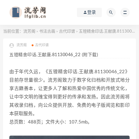
登录
当前位置：
流芳阁
书法古画
古代印谱
五镫精舍印话.王献唐.81130046_22 (附下载)
>
>
>
流芳阁
古代印谱
五镫精舍印话.王献唐.81130046_22 (附下载)
由于年代久远，《五镫精舍印话.王献唐.81130046_22》
目前存世量很少。流芳阁致力于数字化归档和开放式地分
享古籍善本，让更多人了解和热爱中国优秀的传统文化，
让中华文明的瑰宝得到更好的传承和发扬。因此流芳阁将
其收录归档，向公众提供开放、免费的电子版阅览和影印
本获取服务。
总页数：488页；文件大小：107.5mb。