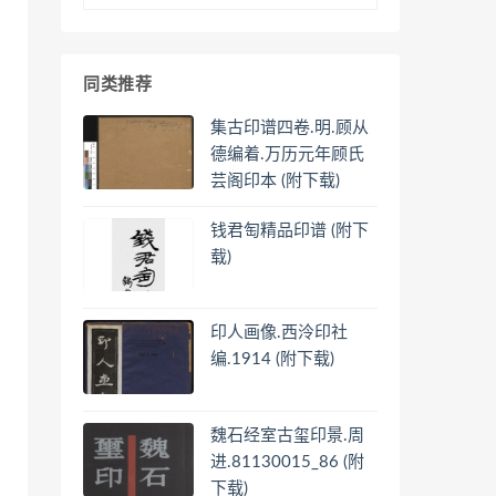
同类推荐
集古印谱四卷.明.顾从
德编着.万历元年顾氏
芸阁印本 (附下载)
钱君匋精品印谱 (附下
载)
印人画像.西泠印社
编.1914 (附下载)
魏石经室古玺印景.周
进.81130015_86 (附
下载)