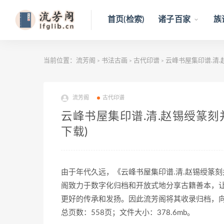
首页(检索)
诸子百家
族
当前位置：
流芳阁
书法古画
古代印谱
云峰书屋集印谱.清.
>
>
>
流芳阁
古代印谱
云峰书屋集印谱.清.赵锡绶篆刻
下载)
由于年代久远，《云峰书屋集印谱.清.赵锡绶篆刻
阁致力于数字化归档和开放式地分享古籍善本，
更好的传承和发扬。因此流芳阁将其收录归档，
总页数：558页；文件大小：378.6mb。