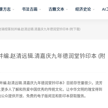
谱方志
书法古画
古籍文本
经济史论
A
赵锡绶篆刻并编.赵清远辑.清嘉庆九年德润堂钤印本 (附下载)
并编.赵清远辑.清嘉庆九年德润堂钤印本 (附
并编.赵清远辑.清嘉庆九年德润堂钤印本》目前存世量很少。流芳
让更多人了解和热爱中国优秀的传统文化，让中华文明的瑰宝得到
向公众提供开放、免费的电子版阅览和影印本获取服务。