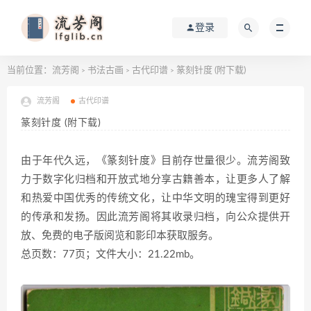
登录
当前位置：
流芳阁
书法古画
古代印谱
篆刻针度 (附下载)
>
>
>
流芳阁
古代印谱
篆刻针度 (附下载)
由于年代久远，《篆刻针度》目前存世量很少。流芳阁致
力于数字化归档和开放式地分享古籍善本，让更多人了解
和热爱中国优秀的传统文化，让中华文明的瑰宝得到更好
的传承和发扬。因此流芳阁将其收录归档，向公众提供开
放、免费的电子版阅览和影印本获取服务。
总页数：77页；文件大小：21.22mb。