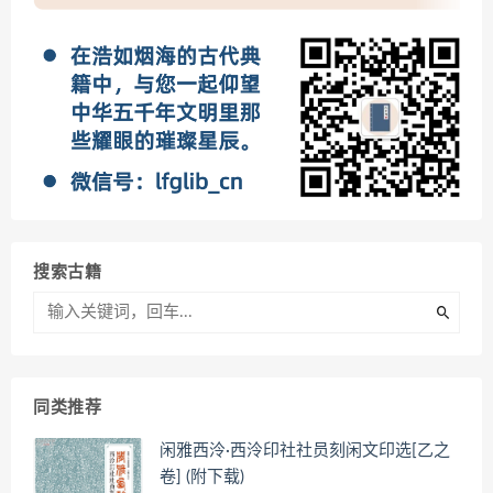
搜索古籍
同类推荐
闲雅西泠·西泠印社社员刻闲文印选[乙之
卷] (附下载)