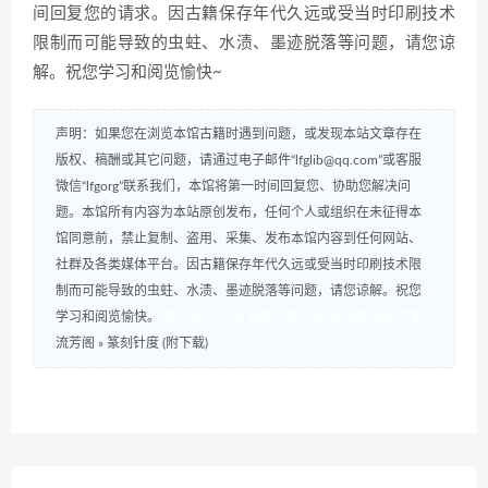
间回复您的请求。因古籍保存年代久远或受当时印刷技术
限制而可能导致的虫蛀、水渍、墨迹脱落等问题，请您谅
解。祝您学习和阅览愉快~
声明：如果您在浏览本馆古籍时遇到问题，或发现本站文章存在
版权、稿酬或其它问题，请通过电子邮件“lfglib@qq.com”或客服
微信“lfgorg”联系我们，本馆将第一时间回复您、协助您解决问
题。本馆所有内容为本站原创发布，任何个人或组织在未征得本
馆同意前，禁止复制、盗用、采集、发布本馆内容到任何网站、
社群及各类媒体平台。因古籍保存年代久远或受当时印刷技术限
制而可能导致的虫蛀、水渍、墨迹脱落等问题，请您谅解。祝您
学习和阅览愉快。
数研咨询
书云
研报之家
AI应用导航
研报之家
流芳阁
»
篆刻针度 (附下载)