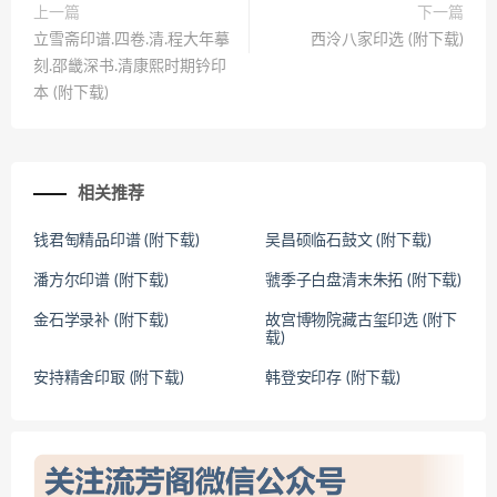
上一篇
下一篇
立雪斋印谱.四卷.清.程大年摹
西泠八家印选 (附下载)
刻.邵畿深书.清康熙时期钤印
本 (附下载)
相关推荐
钱君匋精品印谱 (附下载)
吴昌硕临石鼓文 (附下载)
潘方尔印谱 (附下载)
虢季子白盘清末朱拓 (附下载)
金石学录补 (附下载)
故宫博物院藏古玺印选 (附下
载)
安持精舍印冣 (附下载)
韩登安印存 (附下载)