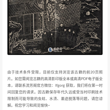
由于技术条件受限，目前仅支持浏览该古籍的前20页照
片。如您需阅览古籍的高清影印版全本或高清PDF电子版全
本，请联系流芳阁官方微信：lfgorg 获取，我们将在第一时
间回复您的请求。因古籍保存年代久远或受当时印刷技术
限制而可能导致的虫蛀、水渍、墨迹脱落等问题，请您谅
解。祝您学习和阅览愉快~