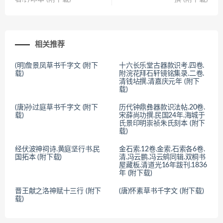
相关推荐
(明)詹景凤草书千字文 (附下
十六长乐堂古器款识考.四卷.
载)
附浣花拜石轩镜铭集录.二卷.
清钱坫撰.清嘉庆元年 (附下
载)
(唐)孙过庭草书千字文 (附下
历代钟鼎彝器款识法帖.20卷.
载)
宋薛尚功撰.民国24年.海城于
氏景印明崇祯朱氏刻本 (附下
载)
经伏波神祠诗.黄庭坚行书.民
金石索.12卷.金索.石索各6卷.
国拓本 (附下载)
清.冯云鹏.冯云鹓同辑.双桐书
屋藏板.清道光16年跋刊.1836
年 (附下载)
晋王献之洛神赋十三行 (附下
(唐)怀素草书千字文 (附下载)
载)