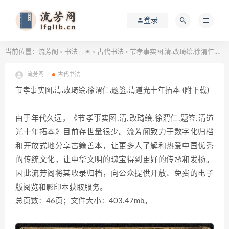
登录
当前位置：
流芳阁
书法古画
古代书法
节孝事实图.清.改琦绘.徐渭仁.题签.清道光十年拓本 (附下载)
>
>
>
流芳阁
古代书法
节孝事实图.清.改琦绘.徐渭仁.题签.清道光十年拓本 (附下载)
由于年代久远，《节孝事实图.清.改琦绘.徐渭仁.题签.清道
光十年拓本》目前存世量很少。流芳阁致力于数字化归档
和开放式地分享古籍善本，让更多人了解和热爱中国优秀
的传统文化，让中华文明的瑰宝得到更好的传承和发扬。
因此流芳阁将其收录归档，向公众提供开放、免费的电子
版阅览和影印本获取服务。
总页数：46页；文件大小：403.47mb。