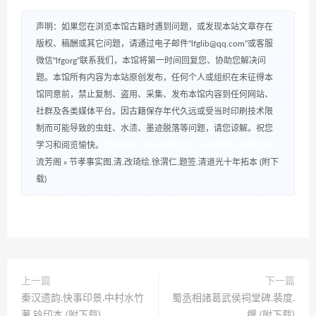
声明：如果您在浏览本馆古籍时遇到问题，或发现本站文章存在
版权、稿酬或其它问题，请通过电子邮件“lfglib@qq.com”或客服
微信“lfgorg”联系我们，本馆将第一时间回复您、协助您解决问
题。本馆所有内容为本站原创发布，任何个人或组织在未征得本
馆同意前，禁止复制、盗用、采集、发布本馆内容到任何网站、
社群及各类媒体平台。因古籍保存年代久远或受当时印刷技术限
制而可能导致的虫蛀、水渍、墨迹脱落等问题，请您谅解。祝您
学习和阅览愉快。
数研咨询
书云
研报之家
AI应用导航
研报之家
流芳阁
»
节孝事实图.清.改琦绘.徐渭仁.题签.清道光十年拓本 (附下
载)
上一篇
下一篇
秦汉遗韵.快事印景.中村水竹
蜀丞相諸葛武侯祠堂碑.裴度.
著.钤印本 (附下载)
撰 (附下载)