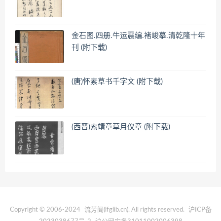
金石图.四册.牛运震编.褚峻摹.清乾隆十年
刊 (附下载)
(唐)怀素草书千字文 (附下载)
(西晋)索靖章草月仪章 (附下载)
Copyright © 2006-2024
流芳阁(lfglib.cn)
. All rights reserved.
沪ICP备