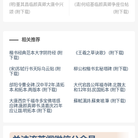
(明)董其昌临颜真卿大唐中兴
(清)何绍基临颜真卿争座位帖
颂 (附下载)
(附下载)
相关推荐
楷书经典范本大字阴符经 (附
《王羲之草诀歌》 (附下载)
下载)
(宋)苏轼行书天际乌云贴 (附
柳公权楷书玄秘塔碑 (附下载)
下载)
郃阳令曹全碑.汉中平2年.清拓
大代宕昌公晖福寺碑.北魏太
本.和拓本.两版本 (附下载)
和12年刻.民国拓本 (附下载)
大唐西京千福寺多宝佛塔感
蘇軾漢詩.蘇東坡.筆 (附下载)
应碑.唐颜真卿书.清嘉庆21年
应让跋.明拓本 (附下载)