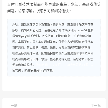
当时印刷技术限制而可能导致的虫蛀、水渍、墨迹脱落等
问题，请您谅解。祝您学习和阅览愉快~
声明：如果您在浏览本馆古籍时遇到问题，或发现本站文章存在
版权、稿酬或其它问题，请通过电子邮件“lfglib@qq.com”或客服
微信“lfgorg”联系我们，本馆将第一时间回复您、协助您解决问
题。本馆所有内容为本站原创发布，任何个人或组织在未征得本
馆同意前，禁止复制、盗用、采集、发布本馆内容到任何网站、
社群及各类媒体平台。因古籍保存年代久远或受当时印刷技术限
制而可能导致的虫蛀、水渍、墨迹脱落等问题，请您谅解。祝您
学习和阅览愉快。
数研咨询
书云
研报之家
AI应用导航
研报之家
流芳阁
»
(明)黄自元楷书 (附下载)
上一篇
下一篇