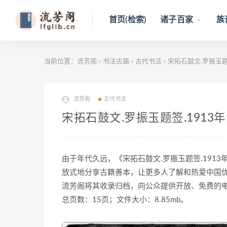
首页(检索)
诸子百家
族
当前位置：
流芳阁
书法古画
古代书法
宋拓石鼓文.罗振玉题签
>
>
>
流芳阁
古代书法
宋拓石鼓文.罗振玉题签.1913
由于年代久远，《宋拓石鼓文.罗振玉题签.191
放式地分享古籍善本，让更多人了解和热爱中国
流芳阁将其收录归档，向公众提供开放、免费的
总页数：15页；文件大小：8.85mb。