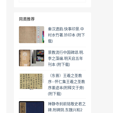
同类推荐
秦汉遗韵.快事印景.中
村水竹著.钤印本 (附下
载)
景教流行中国碑颂.明.
李之藻编.明天启五年
刊本 (附下载)
（东晋）王羲之圣教
序--怀仁集王羲之圣教
序墨迹本(附释文于旁)
(附下载)
禅静寺刹前铭敬史君之
碑.附碑阴.东魏兴和2