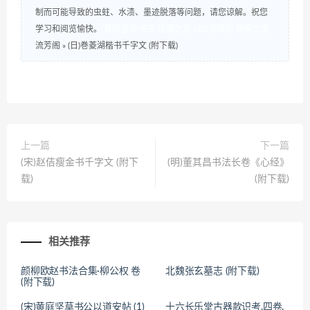
制而可能导致的虫蛀、水渍、墨迹脱落等问题，请您谅解。祝您
学习和阅览愉快。
数研咨询
书云
研报之家
AI应用导航
研报之家
流芳阁
»
(日)巻菱湖楷书千字文 (附下载)
上一篇
下一篇
(宋)赵佶瘦金书千字文 (附下
(明)董其昌书法长卷《心经》
载)
(附下载)
相关推荐
颜柳欧赵书法合集·柳公权 卷
北魏张玄墓志 (附下载)
(附下载)
(宋)黄庭坚草书公以道安帖 (1)
十六长乐堂古器款识考.四卷.