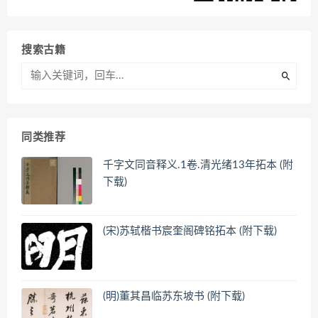
搜索古籍
同类推荐
千字文同音释义.1卷.清光绪13年拓本 (附
下载)
(宋)苏轼楷书宸奎阁碑铭拓本 (附下载)
(明)董其昌临苏东坡书 (附下载)