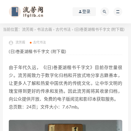
登录
当前位置：
流芳阁
书法古画
古代书法
(日)巻菱湖楷书千字文 (附下载)
>
>
>
流芳阁
古代书法
(日)巻菱湖楷书千字文 (附下载)
由于年代久远，《(日)巻菱湖楷书千字文》目前存世量很
少。流芳阁致力于数字化归档和开放式地分享古籍善本，
让更多人了解和热爱中国优秀的传统文化，让中华文明的
瑰宝得到更好的传承和发扬。因此流芳阁将其收录归档，
向公众提供开放、免费的电子版阅览和影印本获取服务。
总页数：24页；文件大小：7.67mb。