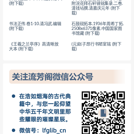
(附下载)
附浣花拜石轩镜铭集录.二卷.
清钱坫撰.清嘉庆元年 (附下
载)
书法正传.卷1-10.清冯武.编辑
石鼓砚拓本.1936年周希丁拓.
(附下载)
2508x6371像素.中国国家图
书馆藏 (附下载)
《王羲之兰亭序》高清晰放
(元)赵子昂行书陋室铭 (附下
大本 (附下载)
载)