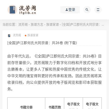
登录
当前位置：
流芳阁
族谱方志
族谱家谱
[全国]庐江郡何氏大同宗谱：共26卷 (附下载)
>
>
>
流芳阁
族谱家谱
[全国]庐江郡何氏大同宗谱：共26卷 (附下载)
由于年代久远，《[全国]庐江郡何氏大同宗谱：共26卷》目
前存世量很少。流芳阁致力于数字化归档和开放式地分享
古籍善本，让更多人了解和热爱中国优秀的传统文化，让
中华文明的瑰宝得到更好的传承和发扬。因此流芳阁将其
收录归档，向公众提供开放的电子版阅览和影印本获取服
务。
电子版文
电子版文
书籍分册
书籍页数