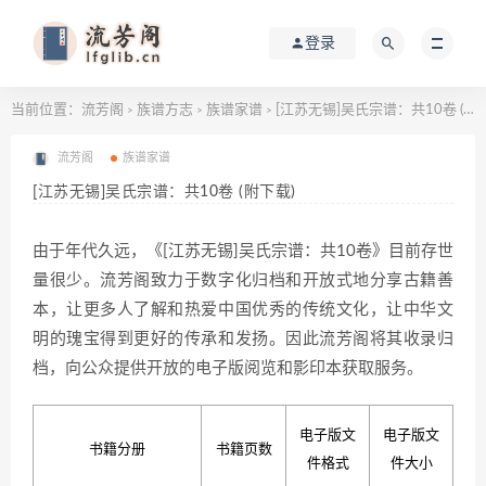
登录
当前位置：
流芳阁
族谱方志
族谱家谱
[江苏无锡]吴氏宗谱：共10卷 (附下载)
>
>
>
流芳阁
族谱家谱
[江苏无锡]吴氏宗谱：共10卷 (附下载)
由于年代久远，《[江苏无锡]吴氏宗谱：共10卷》目前存世
量很少。流芳阁致力于数字化归档和开放式地分享古籍善
本，让更多人了解和热爱中国优秀的传统文化，让中华文
明的瑰宝得到更好的传承和发扬。因此流芳阁将其收录归
档，向公众提供开放的电子版阅览和影印本获取服务。
电子版文
电子版文
书籍分册
书籍页数
件格式
件大小