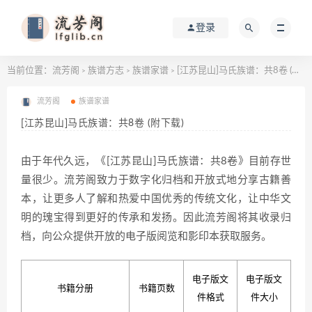
登录
当前位置：
流芳阁
族谱方志
族谱家谱
[江苏昆山]马氏族谱：共8卷 (附下载)
>
>
>
流芳阁
族谱家谱
[江苏昆山]马氏族谱：共8卷 (附下载)
由于年代久远，《[江苏昆山]马氏族谱：共8卷》目前存世
量很少。流芳阁致力于数字化归档和开放式地分享古籍善
本，让更多人了解和热爱中国优秀的传统文化，让中华文
明的瑰宝得到更好的传承和发扬。因此流芳阁将其收录归
档，向公众提供开放的电子版阅览和影印本获取服务。
电子版文
电子版文
书籍分册
书籍页数
件格式
件大小