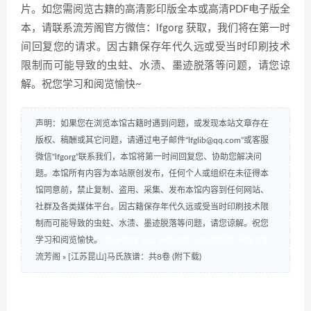
片。如您需阅览古籍的高清影印版全本或高清PDF电子版全
本，请联系流芳阁官方微信：lfgorg 获取，我们将在第一时
间回复您的请求。因古籍保存年代久远或受当时印刷技术
限制而可能导致的虫蛀、水渍、墨迹脱落等问题，请您谅
解。祝您学习和阅览愉快~
声明：如果您在浏览本馆古籍时遇到问题，或发现本站文章存在
版权、稿酬或其它问题，请通过电子邮件“lfglib@qq.com”或客服
微信“lfgorg”联系我们，本馆将第一时间回复您、协助您解决问
题。本馆所有内容为本站原创发布，任何个人或组织在未征得本
馆同意前，禁止复制、盗用、采集、发布本馆内容到任何网站、
社群及各类媒体平台。因古籍保存年代久远或受当时印刷技术限
制而可能导致的虫蛀、水渍、墨迹脱落等问题，请您谅解。祝您
学习和阅览愉快。
数研咨询
书云
研报之家
AI应用导航
研报之家
流芳阁
»
[江苏昆山]马氏族谱：共8卷 (附下载)