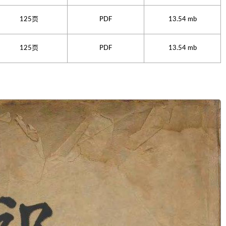
125页
PDF
13.54 mb
125页
PDF
13.54 mb