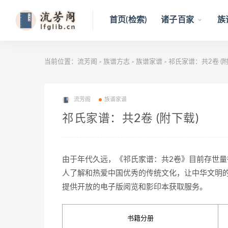
首页(检索)
诸子百家
族
当前位置：
流芳阁
族谱方志
族谱家谱
祁氏家谱：共2卷 (附
>
>
>
流芳阁
族谱家谱
祁氏家谱：共2卷 (附下载)
由于年代久远，《祁氏家谱：共2卷》目前存世
人了解和热爱中国优秀的传统文化，让中华文明
提供开放的电子版阅览和影印本获取服务。
书籍分册