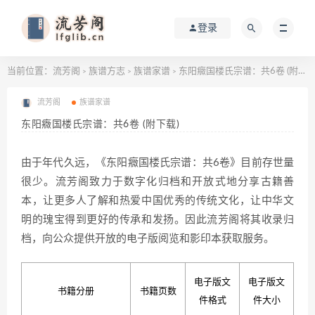
登录
当前位置：
流芳阁
族谱方志
族谱家谱
东阳癓国楼氏宗谱：共6卷 (附下载)
>
>
>
流芳阁
族谱家谱
东阳癓国楼氏宗谱：共6卷 (附下载)
由于年代久远，《东阳癓国楼氏宗谱：共6卷》目前存世量
很少。流芳阁致力于数字化归档和开放式地分享古籍善
本，让更多人了解和热爱中国优秀的传统文化，让中华文
明的瑰宝得到更好的传承和发扬。因此流芳阁将其收录归
档，向公众提供开放的电子版阅览和影印本获取服务。
电子版文
电子版文
书籍分册
书籍页数
件格式
件大小