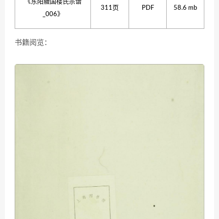
《东阳癓国楼氏宗谱
311页
PDF
58.6 mb
_006》
书籍阅览：