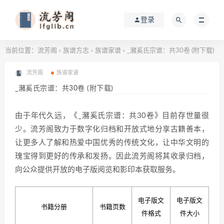
登录
当前位置：
流芳阁
族谱方志
族谱家谱
_瀦奚氏宗谱：共30卷 (附下载)
>
>
>
流芳阁
族谱家谱
_瀦奚氏宗谱：共30卷 (附下载)
由于年代久远，《_瀦奚氏宗谱：共30卷》目前存世量很
少。流芳阁致力于数字化归档和开放式地分享古籍善本，
让更多人了解和热爱中国优秀的传统文化，让中华文明的
瑰宝得到更好的传承和发扬。因此流芳阁将其收录归档，
向公众提供开放的电子版阅览和影印本获取服务。
电子版文
电子版文
书籍分册
书籍页数
件格式
件大小