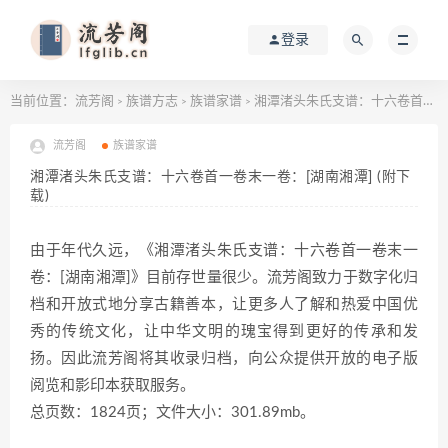
登录
当前位置：
流芳阁
族谱方志
族谱家谱
湘潭渚头朱氏支谱：十六卷首一卷末一卷：[湖南湘潭] (附下载)
>
>
>
流芳阁
族谱家谱
湘潭渚头朱氏支谱：十六卷首一卷末一卷：[湖南湘潭] (附下
载)
由于年代久远，《湘潭渚头朱氏支谱：十六卷首一卷末一
卷：[湖南湘潭]》目前存世量很少。流芳阁致力于数字化归
档和开放式地分享古籍善本，让更多人了解和热爱中国优
秀的传统文化，让中华文明的瑰宝得到更好的传承和发
扬。因此流芳阁将其收录归档，向公众提供开放的电子版
阅览和影印本获取服务。
总页数：1824页；文件大小：301.89mb。