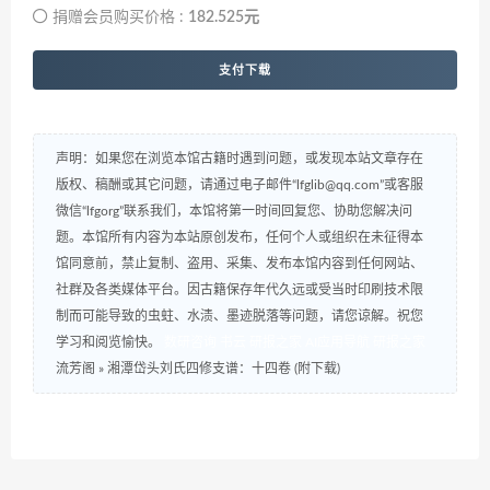
捐赠会员购买价格 :
182.525元
支付下载
声明：如果您在浏览本馆古籍时遇到问题，或发现本站文章存在
版权、稿酬或其它问题，请通过电子邮件“lfglib@qq.com”或客服
微信“lfgorg”联系我们，本馆将第一时间回复您、协助您解决问
题。本馆所有内容为本站原创发布，任何个人或组织在未征得本
馆同意前，禁止复制、盗用、采集、发布本馆内容到任何网站、
社群及各类媒体平台。因古籍保存年代久远或受当时印刷技术限
制而可能导致的虫蛀、水渍、墨迹脱落等问题，请您谅解。祝您
学习和阅览愉快。
数研咨询
书云
研报之家
AI应用导航
研报之家
流芳阁
»
湘潭岱头刘氏四修支谱：十四卷 (附下载)