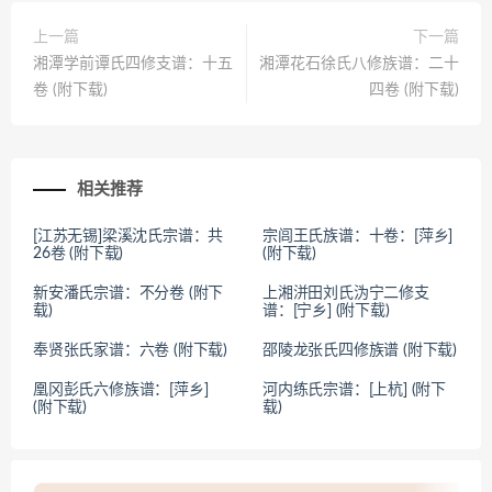
上一篇
下一篇
湘潭学前谭氏四修支谱：十五
湘潭花石徐氏八修族谱：二十
卷 (附下载)
四卷 (附下载)
相关推荐
[江苏无锡]梁溪沈氏宗谱：共
宗闾王氏族谱：十卷：[萍乡]
26卷 (附下载)
(附下载)
新安潘氏宗谱：不分卷 (附下
上湘洴田刘氏沩宁二修支
载)
谱：[宁乡] (附下载)
奉贤张氏家谱：六卷 (附下载)
邵陵龙张氏四修族谱 (附下载)
凰冈彭氏六修族谱：[萍乡]
河内练氏宗谱：[上杭] (附下
(附下载)
载)