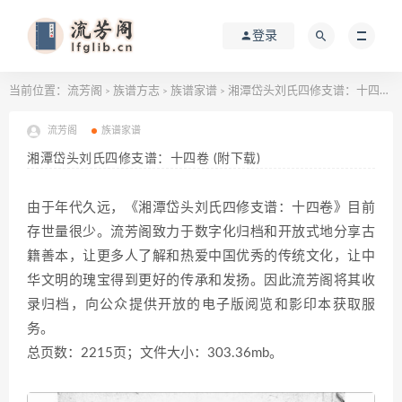
登录
当前位置：
流芳阁
族谱方志
族谱家谱
湘潭岱头刘氏四修支谱：十四卷 (附下载)
>
>
>
流芳阁
族谱家谱
湘潭岱头刘氏四修支谱：十四卷 (附下载)
由于年代久远，《湘潭岱头刘氏四修支谱：十四卷》目前
存世量很少。流芳阁致力于数字化归档和开放式地分享古
籍善本，让更多人了解和热爱中国优秀的传统文化，让中
华文明的瑰宝得到更好的传承和发扬。因此流芳阁将其收
录归档，向公众提供开放的电子版阅览和影印本获取服
务。
总页数：2215页；文件大小：303.36mb。