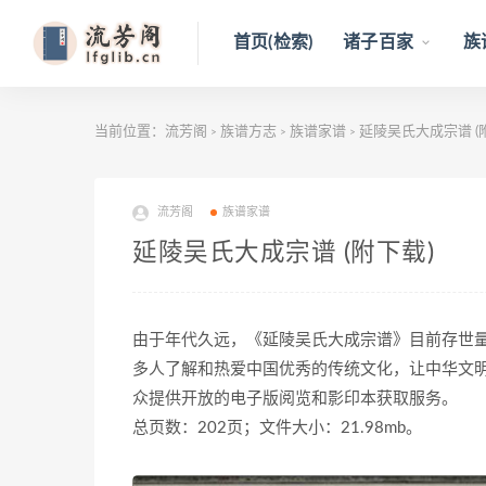
首页(检索)
诸子百家
族
当前位置：
流芳阁
族谱方志
族谱家谱
延陵吴氏大成宗谱 (
>
>
>
流芳阁
族谱家谱
延陵吴氏大成宗谱 (附下载)
由于年代久远，《延陵吴氏大成宗谱》目前存世
多人了解和热爱中国优秀的传统文化，让中华文
众提供开放的电子版阅览和影印本获取服务。
总页数：202页；文件大小：21.98mb。