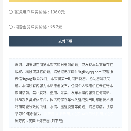
普通用户购买价格 :
136.0元
捐赠会员购买价格 :
95.2元
支付下载
声明：如果您在浏览本馆古籍时遇到问题，或发现本站文章存在
版权、稿酬或其它问题，请通过电子邮件“lfglib@qq.com”或客服
微信“lfgorg”联系我们，本馆将第一时间回复您、协助您解决问
题。本馆所有内容为本站原创发布，任何个人或组织在未征得本
馆同意前，禁止复制、盗用、采集、发布本馆内容到任何网站、
社群及各类媒体平台。因古籍保存年代久远或受当时印刷技术限
制而可能导致的虫蛀、水渍、墨迹脱落等问题，请您谅解。祝您
学习和阅览愉快。
数研咨询
书云
研报之家
AI应用导航
研报之家
流芳阁
»
民国上海县志 (附下载)