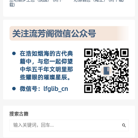
懋功县乡土志（民国） (附下
沁源县志（雍正） (附下载)
载)
搜索古籍