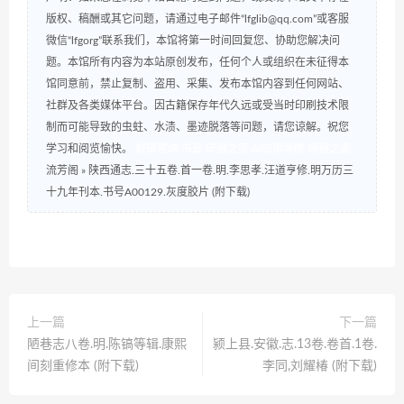
版权、稿酬或其它问题，请通过电子邮件“lfglib@qq.com”或客服
微信“lfgorg”联系我们，本馆将第一时间回复您、协助您解决问
题。本馆所有内容为本站原创发布，任何个人或组织在未征得本
馆同意前，禁止复制、盗用、采集、发布本馆内容到任何网站、
社群及各类媒体平台。因古籍保存年代久远或受当时印刷技术限
制而可能导致的虫蛀、水渍、墨迹脱落等问题，请您谅解。祝您
学习和阅览愉快。
数研咨询
书云
研报之家
AI应用导航
研报之家
流芳阁
»
陕西通志.三十五卷.首一卷.明.李思孝.汪道亨修.明万历三
十九年刊本.书号A00129.灰度胶片 (附下载)
上一篇
下一篇
陋巷志八卷.明.陈镐等辑.康熙
颍上县.安徽.志.13卷.卷首.1卷.
间刻重修本 (附下载)
李同,刘耀椿 (附下载)