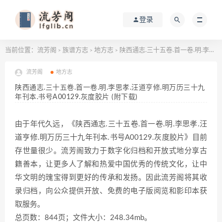
登录
当前位置：
流芳阁
族谱方志
地方志
陕西通志.三十五卷.首一卷.明.李思孝.汪道亨修.明万历三十九年刊本.书号A00129.灰度胶片 (附下载)
>
>
>
流芳阁
地方志
陕西通志.三十五卷.首一卷.明.李思孝.汪道亨修.明万历三十九
年刊本.书号A00129.灰度胶片 (附下载)
由于年代久远，《陕西通志.三十五卷.首一卷.明.李思孝.汪
道亨修.明万历三十九年刊本.书号A00129.灰度胶片》目前
存世量很少。流芳阁致力于数字化归档和开放式地分享古
籍善本，让更多人了解和热爱中国优秀的传统文化，让中
华文明的瑰宝得到更好的传承和发扬。因此流芳阁将其收
录归档，向公众提供开放、免费的电子版阅览和影印本获
取服务。
总页数：844页；文件大小：248.34mb。