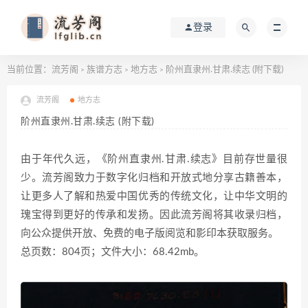
登录
当前位置：
流芳阁
族谱方志
地方志
阶州直隶州.甘肃.续志 (附下载)
>
>
>
流芳阁
地方志
阶州直隶州.甘肃.续志 (附下载)
由于年代久远，《阶州直隶州.甘肃.续志》目前存世量很
少。流芳阁致力于数字化归档和开放式地分享古籍善本，
让更多人了解和热爱中国优秀的传统文化，让中华文明的
瑰宝得到更好的传承和发扬。因此流芳阁将其收录归档，
向公众提供开放、免费的电子版阅览和影印本获取服务。
总页数：804页；文件大小：68.42mb。