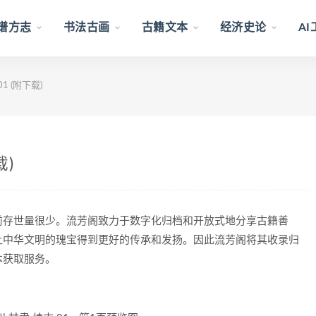
谱方志
书法古画
古籍文本
经济史论
A
1 (附下载)
载)
目前存世量很少。流芳阁致力于数字化归档和开放式地分享古籍善
让中华文明的瑰宝得到更好的传承和发扬。因此流芳阁将其收录归
本获取服务。