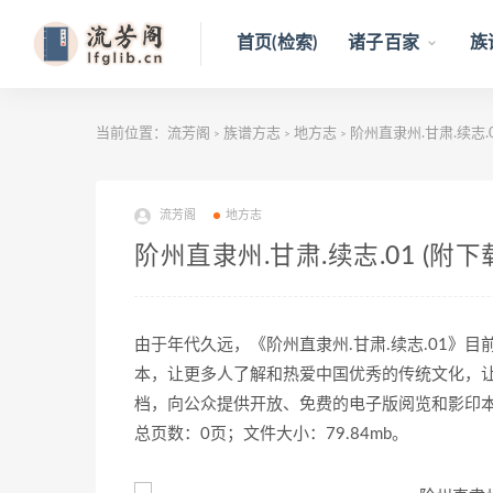
首页(检索)
诸子百家
族
当前位置：
流芳阁
族谱方志
地方志
阶州直隶州.甘肃.续志.0
>
>
>
流芳阁
地方志
阶州直隶州.甘肃.续志.01 (附下
由于年代久远，《阶州直隶州.甘肃.续志.01》
本，让更多人了解和热爱中国优秀的传统文化，
档，向公众提供开放、免费的电子版阅览和影印
总页数：0页；文件大小：79.84mb。