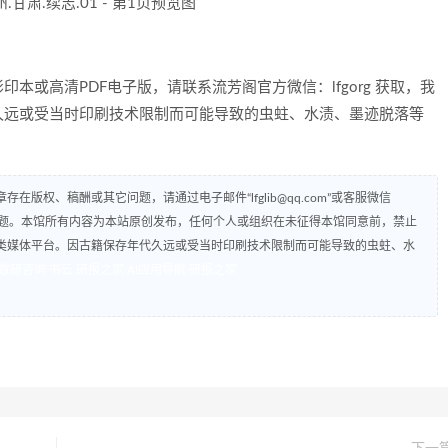
本或高清PDF电子版，请联系流芳阁官方微信：lfgorg 获取，我
久远或受当时印刷技术限制而可能导致的虫蛀、水渍、墨迹脱落等
版权、稿酬或其它问题，请通过电子邮件“lfglib@qq.com”或客服微信
解决问题。本馆所有内容为本站原创发布，任何个人或组织在未征得本馆同意前，禁止
类媒体平台。因古籍保存年代久远或受当时印刷技术限制而可能导致的虫蛀、水
数研咨询
书云
研报之家
AI应用导航
研报之家