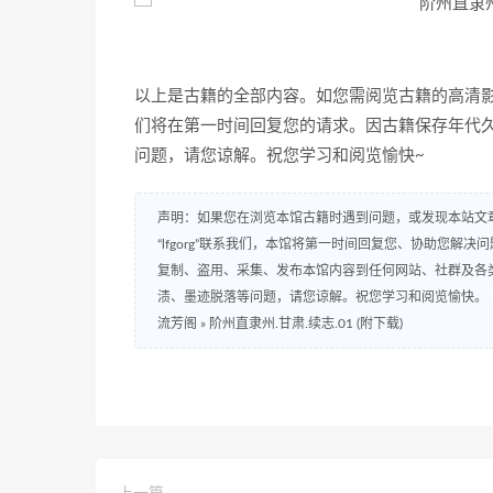
以上是古籍的全部内容。如您需阅览古籍的高清影印
们将在第一时间回复您的请求。因古籍保存年代
问题，请您谅解。祝您学习和阅览愉快~
声明：如果您在浏览本馆古籍时遇到问题，或发现本站文章存在
“lfgorg”联系我们，本馆将第一时间回复您、协助您
复制、盗用、采集、发布本馆内容到任何网站、社群及各
渍、墨迹脱落等问题，请您谅解。祝您学习和阅览愉快。
流芳阁
»
阶州直隶州.甘肃.续志.01 (附下载)