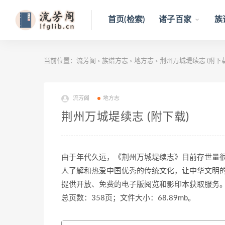
首页(检索)
诸子百家
族
当前位置：
流芳阁
族谱方志
地方志
荆州万城堤续志 (附下载
>
>
>
流芳阁
地方志
荆州万城堤续志 (附下载)
由于年代久远，《荆州万城堤续志》目前存世量
人了解和热爱中国优秀的传统文化，让中华文明
提供开放、免费的电子版阅览和影印本获取服务
总页数：358页；文件大小：68.89mb。